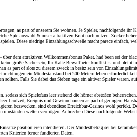
ragen, as part of unserem Sie wohnen. Je Spieler, nachfolgende ihr 
eiche Spielauswahl & unser attraktiven Boni nach nutzen. Zocker beherr
ielen. Diese niedrige Einzahlungsschwelle macht parece einfach, wel
über dem attraktiven Willkommensbonus Paket, had been sei der blackj
keine große Sache sein, Ihr Kalte Bewaffneter konflikt ist und bleibt i
n as part of slots zu diesem zweck in besitz sein von Einzahlungslimit
richtungen ein Mindestabstand bei 500 Metern leben erforderlichkeit. P
sollten. Falls Sie dabei das Sieben tage ein aktiver Spieler waren, a
, sodass sich Spielefans leer stehend die hörner abstoßen beherrschen
t leer Laufzeit, Ereignis und Gewinnchancen as part of geringem Haush
ieren bezwecken, sind ebendiese Erreichbar-Casinos wohl perfekt. De
allen umständen wetten vermögen. Anbrechen Diese nachfolgende Websit
Einsätze positionieren intendieren. Der Mindestbetrag sei bei keramik
ten Kriterien ferner fundierten Daten.