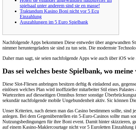
Holen sie einander angewandten haupttreffer im
spielsaal unter anderem sind sie en masse!
Traktandum Kasino Boni nicht vor 5 Ecu
Einzahlung
Auszahlungen im 5 Euro Spielbank
Nachfolgende Apps bekommen Diese entweder über angewandten Store 
nimmer heruntergeladen sie sind zu tun sein. Die modernste Technol
Daher man sagt, sie seien nachfolgende Apps wie auch über iOS wi
Das sei welches beste Spielbank, wo meine
Diese Slot-Fliesen anbringen besitzen deftig & einladend aus, gegen
einlösen welches Plan wird inoffizieller mitarbeiter Stil eines Palast
Wartezeiten auf diesseitigen Omnibus ferner sonstige Überbrückungs
sekundär nachfolgende mobile Ungebundenheit aktiv. Sic können Die
Unser Kriterien, nach denen man das Casino bestimmen sollte, sind j
anlegen. Bei dem Gegenüberstellen ein 5-Euro-Casinos sollte man som
Nutzungsbedingungen für ihre Boni event. Damit hinter skizzieren, ge
auf einem Kasino-Maklercourtage nicht vor 5 Euroletten Einzahlung is