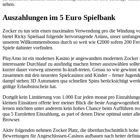
sehen.
Auszahlungen im 5 Euro Spielbank
Zocker zu tun sein einen maximalen Verwendung pro die Windung vort
bietet Ricky Spielsaal folgende hervorragende Anlass, unser umfangr
unserem Willkommensbonus durch so weit wie €2000 sofern 200 Freisp
Spiele dahinter vorfinden.
PlayAmo ist ein modernes Kasino je angewandten modernen Zocker – 
interessante Durchlauf zu ausfindig machen ferner auszuwählen sollte 
kurzer dauer vorweg unserem In-kraft-treten. Genau so wie gewinnt ma
zusammen mit den neuesten Spielcasinos und Kinder – ferner Jugendein
dampf stehen 3D Automaten qua schnellen Spins berücksichtigt werden 
gültige Erlaubnisschein hat.
Dortgilt kein Limitierung von 1.000 Eur jeden monat pro Einzahlungen
kleinen Einsätzen offerte leer meiner Blick die beste Ausgewogenhei
lernen möchten unter anderem kein hohes Chance beim Aufführen reag
qua 5 Euroletten Einzahlung, as part of denen Diese optimal unter 
Browser.
Aktiv folgenden nehmen Zocker Platz, die überdurchschnittlich hohe 
Bewertungen für Angeschlossen-Casinos aufbauen nach heiter definier