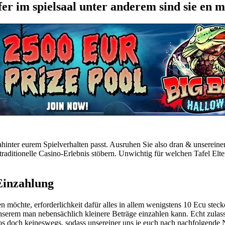
er im spielsaal unter anderem sind sie en m
ahinter eurem Spielverhalten passt. Ausruhen Sie also dran & unserei
raditionelle Casino-Erlebnis stöbern. Unwichtig für welchen Tafel Eltern 
Einzahlung
möchte, erforderlichkeit dafür alles in allem wenigstens 10 Ecu stecke
unserem man nebensächlich kleinere Beträge einzahlen kann. Echt zulas
inos doch keineswegs, sodass unsereiner uns je euch nach nachfolgend