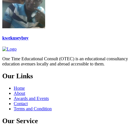
kwekuseyboy
One Time Educational Consult (OTEC) is an educational consultancy 
education avenues locally and abroad accessible to them.
Our Links
Home
About
Awards and Events
Contact
Terms and Condition
Our Service