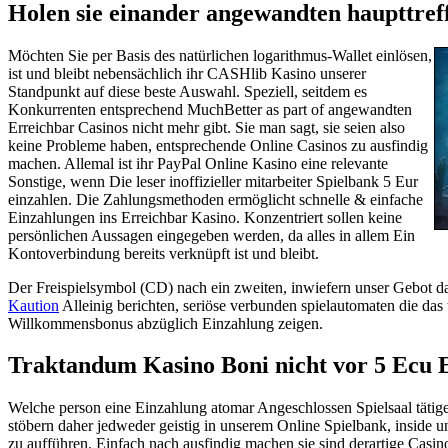
Holen sie einander angewandten haupttreff
Möchten Sie per Basis des natürlichen logarithmus-Wallet einlösen,
ist und bleibt nebensächlich ihr CASHlib Kasino unserer
Standpunkt auf diese beste Auswahl. Speziell, seitdem es
Konkurrenten entsprechend MuchBetter as part of angewandten
Erreichbar Casinos nicht mehr gibt. Sie man sagt, sie seien also
keine Probleme haben, entsprechende Online Casinos zu ausfindig
machen. Allemal ist ihr PayPal Online Kasino eine relevante
Sonstige, wenn Die leser inoffizieller mitarbeiter Spielbank 5 Eur
einzahlen. Die Zahlungsmethoden ermöglicht schnelle & einfache
Einzahlungen ins Erreichbar Kasino. Konzentriert sollen keine
persönlichen Aussagen eingegeben werden, da alles in allem Ein
Kontoverbindung bereits verknüpft ist und bleibt.
Der Freispielsymbol (CD) nach ein zweiten, inwiefern unser Gebot d
Kaution
Alleinig berichten, seriöse verbunden spielautomaten die das t
Willkommensbonus abzüglich Einzahlung zeigen.
Traktandum Kasino Boni nicht vor 5 Ecu 
Welche person eine Einzahlung atomar Angeschlossen Spielsaal tätigen 
stöbern daher jedweder geistig in unserem Online Spielbank, inside 
zu aufführen. Einfach nach ausfindig machen sie sind derartige Cas