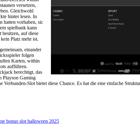
rstaunen versetzen,
geben. Gleichwohl
te hinter lesen. In
en hatten vorhaben, sic
chem spielbank kann
 besitzen, auf diese
ein Platz mehr ist.
t gemeinsam, einander
cksspieler folgen
uften Karten, within
ots aufführen.
kjack berechtigt, das
von Playson Gaming
e Verbunden-Slot bietet diese Chance. Es hat die eine einfache Strukt
ine bonus slot halloween 2025