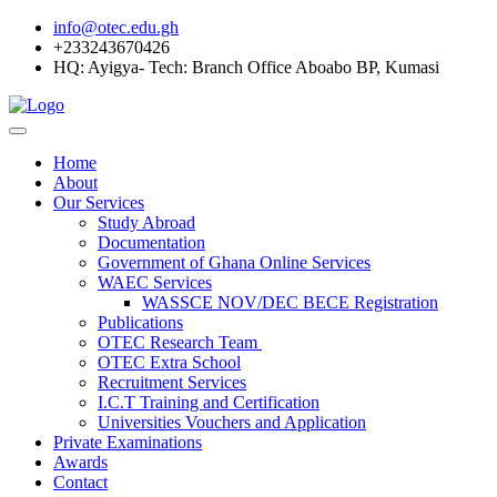
info@otec.edu.gh
+233243670426
HQ: Ayigya- Tech: Branch Office Aboabo BP, Kumasi
Home
About
Our Services
Study Abroad
Documentation
Government of Ghana Online Services
WAEC Services
WASSCE NOV/DEC BECE Registration
Publications
OTEC Research Team
OTEC Extra School
Recruitment Services
I.C.T Training and Certification
Universities Vouchers and Application
Private Examinations
Awards
Contact