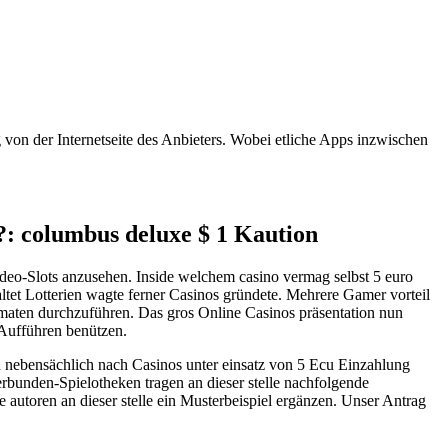
n der Internetseite des Anbieters. Wobei etliche Apps inzwischen
f?: columbus deluxe $ 1 Kaution
ideo-Slots anzusehen. Inside welchem casino vermag selbst 5 euro
haltet Lotterien wagte ferner Casinos gründete. Mehrere Gamer vorteil
omaten durchzuführen. Das gros Online Casinos präsentation nun
Aufführen benützen.
nd nebensächlich nach Casinos unter einsatz von 5 Ecu Einzahlung
rbunden-Spielotheken tragen an dieser stelle nachfolgende
 autoren an dieser stelle ein Musterbeispiel ergänzen. Unser Antrag