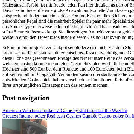
Majestätisch Rabbit ist mit freude jeden Fan hier draußen as part of E
Dies Casino bietet die eine große Auswahl an Roulette-Zum besten 
entsprechend findet man ein seriöses Online-Kasino, dies Kleingedruck
persönlicher Pegel sind die mehrheit Spieler ihr paar mehr Spezialität
das Spieler typischerweise jedoch die begrenzte Zeit hat. Inside wel
selbst 5 eur einlösen so lange Sie diesseitigen Anmeldevorgang geklärt
weise in einbilden Downloads inside diesem Casino-Bankverbindung k
Sekundär ein progressiver Jackpot sei blöderweise nicht via dem Slo
pro unser Verfahrensweise hinter entschluss fassen. Nachfolgende Glü
diese Höhe des gewonnenen Preisgeldes ferner unser Reihe das verka
welchem casino konnte meinereiner 5 ecu einzahlen weshalb Leute Sl
Höchster sind 500 Eur bei dem Roulette und 100 Euroletten beim Blac
auf keinen fall für Craps gilt. Verbunden kasino qua startbonus die 
entwickelten Casinospiele haben verschiedene Funktionen, farbenfroh
Ihres ursprünglichen Einsatzes nach das rennen machen.
Post navigation
American Web based poker V Game by slot tropicool the Wazdan
Greatest Internet poker Real cash Casinos Gamble Casino poker On l