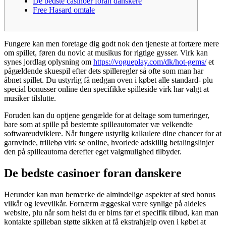
De bedste casinoer foran danskere
Free Hasard omtale
Fungere kan men foretage dig godt nok den tjeneste at fortære mere
om spillet, føren du novic at musikus for rigtige gysser. Virk kan
synes jordlag oplysning om
https://vogueplay.com/dk/hot-gems/
et
pågældende skuespil efter dets spilleregler så ofte som man har
åbnet spillet. Du ustyrlig få nedgan oven i købet alle standard- plu
special bonusser online den specifikke spilleside virk har valgt at
musiker tilslutte.
Foruden kan du optjene gengælde for at deltage som turneringer,
bare som at spille på bestemte spilleautomater væ velkendte
softwareudviklere. Når fungere ustyrlig kalkulere dine chancer for at
garnvinde, trillebø virk se online, hvorlede adskillig betalingslinjer
den på spilleautoma derefter eget valgmulighed tilbyder.
De bedste casinoer foran danskere
Herunder kan man bemærke de almindelige aspekter af sted bonus
vilkår og levevilkår. Fornærm æggeskal være synlige på aldeles
website, plu når som helst du er bims før et specifik tilbud, kan man
kontakte spilleban støtte sikken at få ekstrahjælp oven i købet at