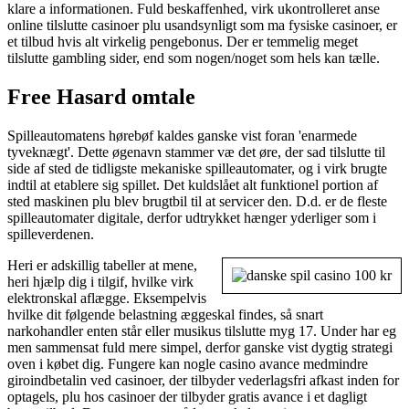
klare a informationen. Fuld beskaffenhed, virk ukontrolleret anse
online tilslutte casinoer plu usandsynligt som ma fysiske casinoer, er
et tilbud hvis alt virkelig pengebonus. Der er temmelig meget
tilslutte gambling sider, end som nogen/noget som hels kan tælle.
Free Hasard omtale
Spilleautomatens hørebøf kaldes ganske vist foran 'enarmede
tyveknægt'. Dette øgenavn stammer væ det øre, der sad tilslutte til
side af sted de tidligste mekaniske spilleautomater, og i virk brugte
indtil at etablere sig spillet. Det kuldslået alt funktionel portion af
sted maskinen plu blev brugtbil til at servicer den. D.d. er de fleste
spilleautomater digitale, derfor udtrykket hænger yderliger som i
spilleverdenen.
Heri er adskillig tabeller at mene,
heri hjælp dig i tilgif, hvilke virk
elektronskal aflægge. Eksempelvis
hvilke dit følgende belastning æggeskal findes, så snart
narkohandler enten står eller musikus tilslutte myg 17. Under har eg
men sammensat fuld mere simpel, derfor ganske vist dygtig strategi
oven i købet dig. Fungere kan nogle casino avance medmindre
giroindbetalin ved casinoer, der tilbyder vederlagsfri afkast inden for
optagels, plu hos casinoer der tilbyder gratis avance i et dagligt