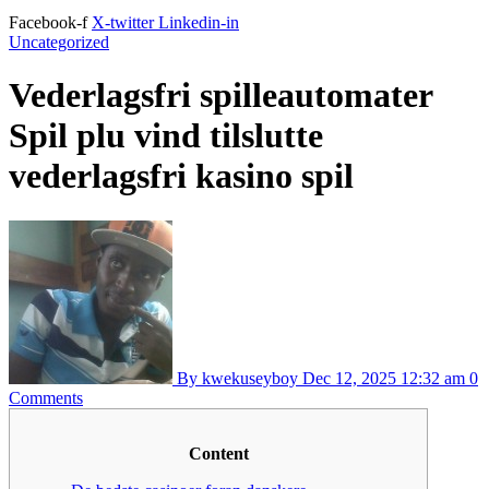
Facebook-f
X-twitter
Linkedin-in
Uncategorized
Vederlagsfri spilleautomater
Spil plu vind tilslutte
vederlagsfri kasino spil
By kwekuseyboy
Dec 12, 2025
12:32 am
0
Comments
Content