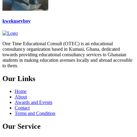
kwekuseyboy
One Time Educational Consult (OTEC) is an educational
consultancy organization based in Kumasi, Ghana, dedicated
towards providing educational consultancy services to Ghanaian
students in making education avenues locally and abroad accessible
to them.
Our Links
Home
About
Awards and Events
Contact
Terms and Condition
Our Service