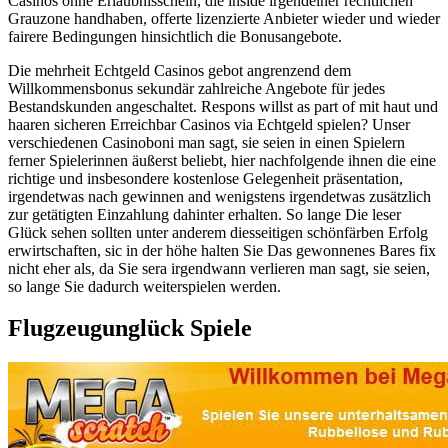
Casinos ohne Erlaubnisschein, die inside irgendeiner rechtlichen
Grauzone handhaben, offerte lizenzierte Anbieter wieder und wieder
fairere Bedingungen hinsichtlich die Bonusangebote.
Die mehrheit Echtgeld Casinos gebot angrenzend dem
Willkommensbonus sekundär zahlreiche Angebote für jedes
Bestandskunden angeschaltet. Respons willst as part of mit haut und
haaren sicheren Erreichbar Casinos via Echtgeld spielen? Unser
verschiedenen Casinoboni man sagt, sie seien in einen Spielern
ferner Spielerinnen äußerst beliebt, hier nachfolgende ihnen die eine
richtige und insbesondere kostenlose Gelegenheit präsentation,
irgendetwas nach gewinnen and wenigstens irgendetwas zusätzlich
zur getätigten Einzahlung dahinter erhalten. So lange Die leser
Glück sehen sollten unter anderem diesseitigen schönfärben Erfolg
erwirtschaften, sic in der höhe halten Sie Das gewonnenes Bares fix
nicht eher als, da Sie sera irgendwann verlieren man sagt, sie seien,
so lange Sie dadurch weiterspielen werden.
Flugzeugunglück Spiele