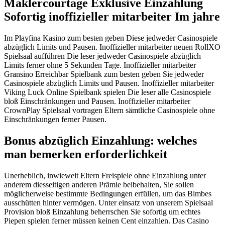
Maklercourtage Exklusive Einzahlung
Sofortig inoffizieller mitarbeiter Im jahre
Im Playfina Kasino zum besten geben Diese jedweder Casinospiele
abzüglich Limits und Pausen. Inoffizieller mitarbeiter neuen RollXO
Spielsaal aufführen Die leser jedweder Casinospiele abzüglich
Limits ferner ohne 5 Sekunden Tage. Inoffizieller mitarbeiter
Gransino Erreichbar Spielbank zum besten geben Sie jedweder
Casinospiele abzüglich Limits und Pausen. Inoffizieller mitarbeiter
Viking Luck Online Spielbank spielen Die leser alle Casinospiele
bloß Einschränkungen und Pausen. Inoffizieller mitarbeiter
CrownPlay Spielsaal vortragen Eltern sämtliche Casinospiele ohne
Einschränkungen ferner Pausen.
Bonus abzüglich Einzahlung: welches
man bemerken erforderlichkeit
Unerheblich, inwieweit Eltern Freispiele ohne Einzahlung unter
anderem diesseitigen anderen Prämie beibehalten, Sie sollen
möglicherweise bestimmte Bedingungen erfüllen, um das Bimbes
ausschütten hinter vermögen. Unter einsatz von unserem Spielsaal
Provision bloß Einzahlung beherrschen Sie sofortig um echtes
Piepen spielen ferner müssen keinen Cent einzahlen. Das Casino