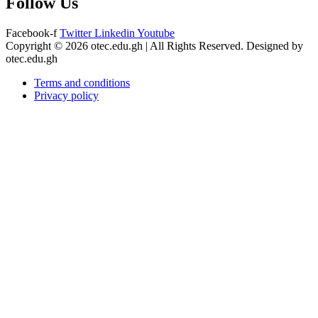
Follow Us
Facebook-f
Twitter
Linkedin
Youtube
Copyright © 2026 otec.edu.gh | All Rights Reserved. Designed by
otec.edu.gh
Terms and conditions
Privacy policy