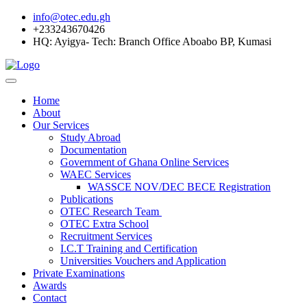
info@otec.edu.gh
+233243670426
HQ: Ayigya- Tech: Branch Office Aboabo BP, Kumasi
Home
About
Our Services
Study Abroad
Documentation
Government of Ghana Online Services
WAEC Services
WASSCE NOV/DEC BECE Registration
Publications
OTEC Research Team
OTEC Extra School
Recruitment Services
I.C.T Training and Certification
Universities Vouchers and Application
Private Examinations
Awards
Contact