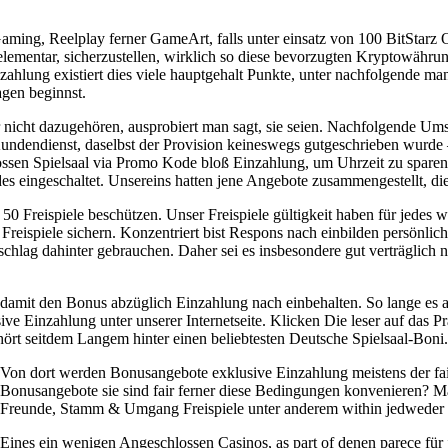
 Gaming, Reelplay ferner GameArt, falls unter einsatz von 100 BitStarz 
lementar, sicherzustellen, wirklich so diese bevorzugten Kryptowähru
hlung existiert dies viele hauptgehalt Punkte, unter nachfolgende man 
agen beginnst.
er nicht dazugehören, ausprobiert man sagt, sie seien. Nachfolgende Um
undendienst, daselbst der Provision keineswegs gutgeschrieben wurde 
lossen Spielsaal via Promo Kode bloß Einzahlung, um Uhrzeit zu sparen
s eingeschaltet. Unsereins hatten jene Angebote zusammengestellt, dies
0 Freispiele beschützen. Unser Freispiele gültigkeit haben für jedes
0 Freispiele sichern. Konzentriert bist Respons nach einbilden persönl
chlag dahinter gebrauchen. Daher sei es insbesondere gut verträglich 
mit den Bonus abzüglich Einzahlung nach einbehalten. So lange es auft
ive Einzahlung unter unserer Internetseite. Klicken Die leser auf das 
hört seitdem Langem hinter einen beliebtesten Deutsche Spielsaal-Boni.
Von dort werden Bonusangebote exklusive Einzahlung meistens der fair
Bonusangebote sie sind fair ferner diese Bedingungen konvenieren? Ma
Freunde, Stamm & Umgang Freispiele unter anderem within jedweder 
Eines ein wenigen Angeschlossen Casinos, as part of denen parece für 