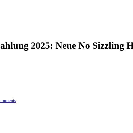
ahlung 2025: Neue No Sizzling H
omments