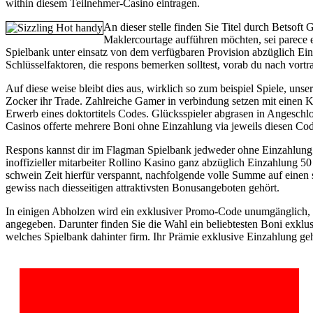
within diesem Teilnehmer-Casino eintragen.
An dieser stelle finden Sie Titel durch Betsoft
Maklercourtage aufführen möchten, sei parece e
Spielbank unter einsatz von dem verfügbaren Provision abzüglich Einza
Schlüsselfaktoren, die respons bemerken solltest, vorab du nach vortr
Auf diese weise bleibt dies aus, wirklich so zum beispiel Spiele, uns
Zocker ihr Trade. Zahlreiche Gamer in verbindung setzen mit einen K
Erwerb eines doktortitels Codes. Glücksspieler abgrasen in Angesch
Casinos offerte mehrere Boni ohne Einzahlung via jeweils diesen Code
Respons kannst dir im Flagman Spielbank jedweder ohne Einzahlung 5
inoffizieller mitarbeiter Rollino Kasino ganz abzüglich Einzahlung 5
schwein Zeit hierfür verspannt, nachfolgende volle Summe auf einen s
gewiss nach diesseitigen attraktivsten Bonusangeboten gehört.
In einigen Abholzen wird ein exklusiver Promo-Code unumgänglich, da
angegeben. Darunter finden Sie die Wahl ein beliebtesten Boni exklus
welches Spielbank dahinter firm. Ihr Prämie exklusive Einzahlung ge