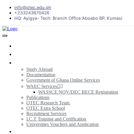
info@otec.edu.gh
+233243670426
HQ: Ayigya- Tech: Branch Office Aboabo BP, Kumasi
Home
About
Our Services
Study Abroad
Documentation
Government of Ghana Online Services
WAEC Services
WASSCE NOV/DEC BECE Registration
Publications
OTEC Research Team
OTEC Extra School
Recruitment Services
I.C.T Training and Certification
Universities Vouchers and Application
Private Examinations