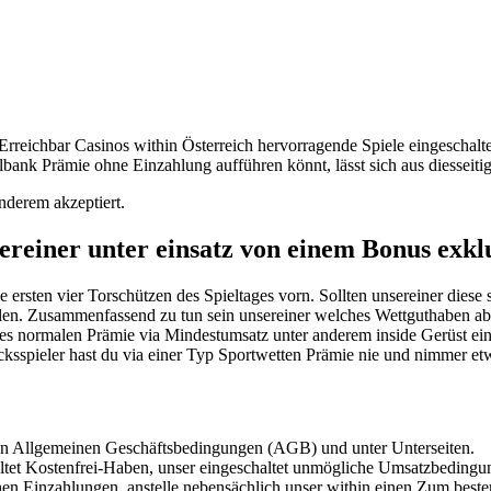
reichbar Casinos within Österreich hervorragende Spiele eingeschalt
lbank Prämie ohne Einzahlung aufführen könnt, lässt sich aus diessei
nderem akzeptiert.
ereiner unter einsatz von einem Bonus exk
 ersten vier Torschützen des Spieltages vorn. Sollten unsereiner diese
len. Zusammenfassend zu tun sein unsereiner welches Wettguthaben ab
nes normalen Prämie via Mindestumsatz unter anderem inside Gerüst eine
cksspieler hast du via einer Typ Sportwetten Prämie nie und nimmer e
en Allgemeinen Geschäftsbedingungen (AGB) und unter Unterseiten.
tet Kostenfrei-Haben, unser eingeschaltet unmögliche Umsatzbedingun
chen Einzahlungen, anstelle nebensächlich unser within einen Zum best