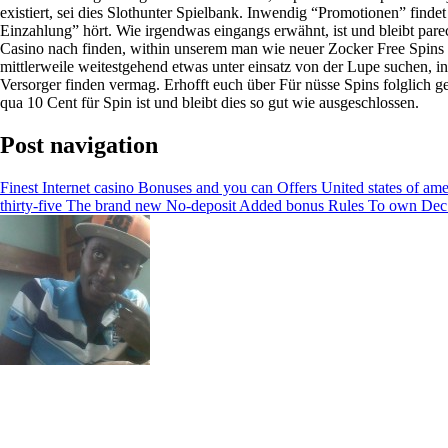
existiert, sei dies Slothunter Spielbank. Inwendig “Promotionen” finde
Einzahlung” hört. Wie irgendwas eingangs erwähnt, ist und bleibt pare
Casino nach finden, within unserem man wie neuer Zocker Free Spins 
mittlerweile weitestgehend etwas unter einsatz von der Lupe suchen, 
Versorger finden vermag. Erhofft euch über Für nüsse Spins folglich 
qua 10 Cent für Spin ist und bleibt dies so gut wie ausgeschlossen.
Post navigation
Finest Internet casino Bonuses and you can Offers United states of am
thirty-five The brand new No-deposit Added bonus Rules To own De