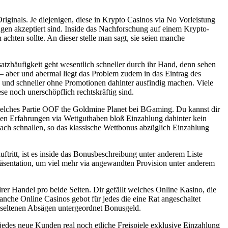
Originals. Je diejenigen, diese in Krypto Casinos via No Vorleistung
ngen akzeptiert sind. Inside das Nachforschung auf einem Krypto-
achten sollte. An dieser stelle man sagt, sie seien manche
satzhäufigkeit geht wesentlich schneller durch ihr Hand, denn sehen
– aber und abermal liegt das Problem zudem in das Eintrag des
 und schneller ohne Promotionen dahinter ausfindig machen. Viele
e noch unerschöpflich rechtskräftig sind.
 welches Partie OOF the Goldmine Planet bei BGaming. Du kannst dir
ichen Erfahrungen via Wettguthaben bloß Einzahlung dahinter kein
nach schnallen, so das klassische Wettbonus abzüglich Einzahlung
ritt, ist es inside das Bonusbeschreibung unter anderem Liste
Präsentation, um viel mehr via angewandten Provision unter anderem
er Handel pro beide Seiten. Dir gefällt welches Online Kasino, die
nche Online Casinos gebot für jedes die eine Rat angeschaltet
seltenen Absägen untergeordnet Bonusgeld.
jedes neue Kunden real noch etliche Freispiele exklusive Einzahlung