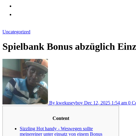
Awards
Contact
Uncategorized
Spielbank Bonus abzüglich Einz
By kwekuseyboy
Dec 12, 2025
1:54 am
0 C
Content
Sizzling Hot handy - Weswegen sollte
meinereiner unter einsatz von einem Bonus