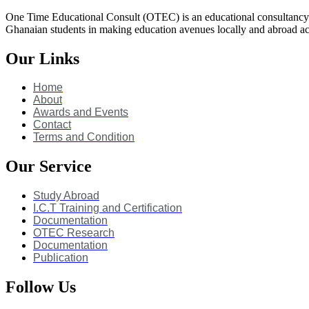
One Time Educational Consult (OTEC) is an educational consultancy 
Ghanaian students in making education avenues locally and abroad ac
Our Links
Home
About
Awards and Events
Contact
Terms and Condition
Our Service
Study Abroad
I.C.T Training and Certification
Documentation
OTEC Research
Documentation
Publication
Follow Us