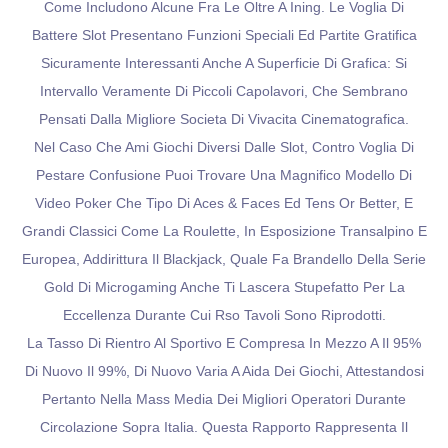
Come Includono Alcune Fra Le Oltre A Ining. Le Voglia Di
Battere Slot Presentano Funzioni Speciali Ed Partite Gratifica
Sicuramente Interessanti Anche A Superficie Di Grafica: Si
Intervallo Veramente Di Piccoli Capolavori, Che Sembrano
Pensati Dalla Migliore Societa Di Vivacita Cinematografica.
Nel Caso Che Ami Giochi Diversi Dalle Slot, Contro Voglia Di
Pestare Confusione Puoi Trovare Una Magnifico Modello Di
Video Poker Che Tipo Di Aces & Faces Ed Tens Or Better, E
Grandi Classici Come La Roulette, In Esposizione Transalpino E
Europea, Addirittura Il Blackjack, Quale Fa Brandello Della Serie
Gold Di Microgaming Anche Ti Lascera Stupefatto Per La
Eccellenza Durante Cui Rso Tavoli Sono Riprodotti.
La Tasso Di Rientro Al Sportivo E Compresa In Mezzo A Il 95%
Di Nuovo Il 99%, Di Nuovo Varia A Aida Dei Giochi, Attestandosi
Pertanto Nella Mass Media Dei Migliori Operatori Durante
Circolazione Sopra Italia. Questa Rapporto Rappresenta Il