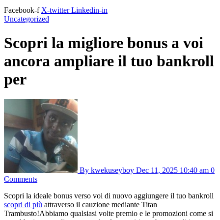
Facebook-f
X-twitter
Linkedin-in
Uncategorized
Scopri la migliore bonus a voi
ancora ampliare il tuo bankroll
per
By kwekuseyboy
Dec 11, 2025
10:40 am
0
Comments
Scopri la ideale bonus verso voi di nuovo aggiungere il tuo bankroll
scopri di più
attraverso il cauzione mediante Titan
Trambusto!Abbiamo qualsiasi volte premio e le promozioni come si