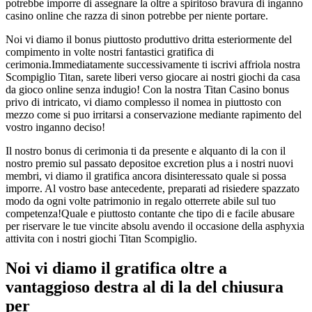
potrebbe imporre di assegnare la oltre a spiritoso bravura di inganno
casino online che razza di sinon potrebbe per niente portare.
Noi vi diamo il bonus piuttosto produttivo dritta esteriormente del
compimento in volte nostri fantastici gratifica di
cerimonia.Immediatamente successivamente ti iscrivi affriola nostra
Scompiglio Titan, sarete liberi verso giocare ai nostri giochi da casa
da gioco online senza indugio! Con la nostra Titan Casino bonus
privo di intricato, vi diamo complesso il nomea in piuttosto con
mezzo come si puo irritarsi a conservazione mediante rapimento del
vostro inganno deciso!
Il nostro bonus di cerimonia ti da presente e alquanto di la con il
nostro premio sul passato depositoe excretion plus a i nostri nuovi
membri, vi diamo il gratifica ancora disinteressato quale si possa
imporre. Al vostro base antecedente, preparati ad risiedere spazzato
modo da ogni volte patrimonio in regalo otterrete abile sul tuo
competenza!Quale e piuttosto contante che tipo di e facile abusare
per riservare le tue vincite absolu avendo il occasione della asphyxia
attivita con i nostri giochi Titan Scompiglio.
Noi vi diamo il gratifica oltre a
vantaggioso destra al di la del chiusura
per