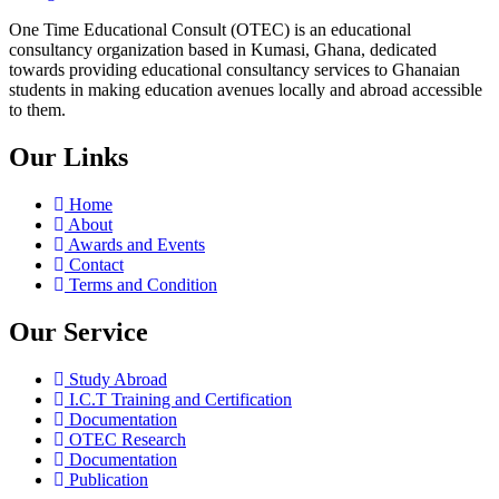
One Time Educational Consult (OTEC) is an educational
consultancy organization based in Kumasi, Ghana, dedicated
towards providing educational consultancy services to Ghanaian
students in making education avenues locally and abroad accessible
to them.
Our Links
Home
About
Awards and Events
Contact
Terms and Condition
Our Service
Study Abroad
I.C.T Training and Certification
Documentation
OTEC Research
Documentation
Publication