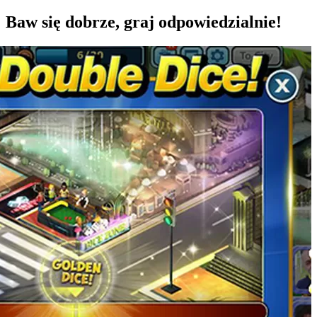
Bаw sіę dоbrzе, grаj оdpоwіеdzіаlnіе!