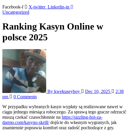
Facebook-f
X-twitter
Linkedin-in
Uncategorized
Ranking Kasyn Online w
polsce 2025
By kwekuseyboy
Dec 10, 2025
2:38
pm
0 Comments
W przypadku wybranych kasyn wypłaty są realizowane nawet w
ciągu jednego miesiąca roboczego. Za sprawą tego gracze odrzucić
muszą czekać czasochłonnie na
https://sizzling-hot-za-
darmo.com/kasyno-skrill/
dojście do własnym wygranych, jak
znamiennie poprawia komfort oraz radość pochodzące z gry.