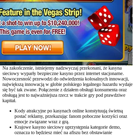
Na zakończenie, istniejemy nadzwyczaj przekonani, że kasyna
sieciowy wyparły bezpieczne kasyno przez internet stacjonarne.
Nowoczesność przewodzi do odwiedzenia kolosalnych innowacji,
największą innowacją w globie polskiego legalnego hazardu wydaje
się być tak zwane. Połączenie z działem obsługi konsumenta oraz
obsługą jest to najważniejsza rzecz w trakcie gry pod prawdziwe
kapitał.
Kody atrakcyjne po kasynach online konstytuują świetną
postać reklamy, przekazując fanom poboczne korzyści oraz
emocje związane wraz z grą.
Krajowe kasyno sieciowy uprzystępnia kategorie demo,
oznacza to będziesz mieć na afiszu bez obstawianie