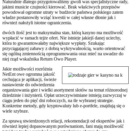
Naturalnie dlatego przygotowaliśmy gwoli was specjalistyczne rady,
jakimi musicie czujności kierować. Brak właściwych przepisów
powodował ogromne utraty w budżecie państwa polskiego zatem
władze postanowiły wziąć kwestii w całej własne dłonie jak i
również nałożyli istotne ograniczenia.
dwóch ilość jest to maksymalna stan, którą kasyno ma możliwość
wypłacić w ramach tejże ofert. Nie istnieje jakiejś danej uciechy,
która to gwarantowałaby największe wypłaty. Szukając
przyciągającej zabawy z dobrą wykrywalnością, warto orientować
się ogólną zmiennością oprogramowania oraz mieć na uwadze do
niej rząd wskaźnika Return Owo Player.
Jakie możliwości rozróżnia
NetEnt owe ogromna jakość
cechująca je aplikacji, świeże
nastawienie do odwiedzenia
organizowania gier i wielki asortyment slotów na temat różnorodnej
dziedzinie i inżynierii. Opłat urzeczywistniane istnieją zazwyczaj w
ciągu jeden do pięć dni roboczych, na tle wybranej strategie.
Konkretne metody, gdy kryptowaluty lub e-portfele, znajdują się o
wiele szybsze.
Za sprawą stwierdzonych relacji, rekomendacji od ekspertów jak i
również lepiej dopasowanym porównaniom, fani mają możliwość