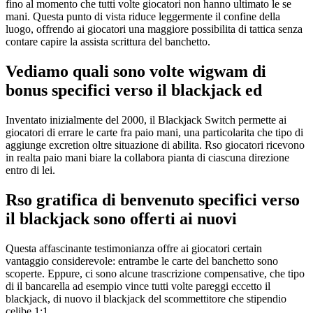
fino al momento che tutti volte giocatori non hanno ultimato le se
mani. Questa punto di vista riduce leggermente il confine della
luogo, offrendo ai giocatori una maggiore possibilita di tattica senza
contare capire la assista scrittura del banchetto.
Vediamo quali sono volte wigwam di
bonus specifici verso il blackjack ed
Inventato inizialmente del 2000, il Blackjack Switch permette ai
giocatori di errare le carte fra paio mani, una particolarita che tipo di
aggiunge excretion oltre situazione di abilita. Rso giocatori ricevono
in realta paio mani biare la collabora pianta di ciascuna direzione
entro di lei.
Rso gratifica di benvenuto specifici verso
il blackjack sono offerti ai nuovi
Questa affascinante testimonianza offre ai giocatori certain
vantaggio considerevole: entrambe le carte del banchetto sono
scoperte. Eppure, ci sono alcune trascrizione compensative, che tipo
di il bancarella ad esempio vince tutti volte pareggi eccetto il
blackjack, di nuovo il blackjack del scommettitore che stipendio
celibe 1:1.