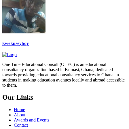
kwekuseyboy
One Time Educational Consult (OTEC) is an educational
consultancy organization based in Kumasi, Ghana, dedicated
towards providing educational consultancy services to Ghanaian
students in making education avenues locally and abroad accessible
to them.
Our Links
Home
About
Awards and Events
Contact