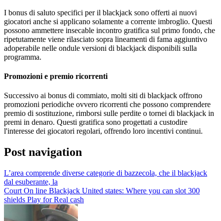
I bonus di saluto specifici per il blackjack sono offerti ai nuovi
giocatori anche si applicano solamente a corrente imbroglio. Questi
possono ammettere insecable incontro gratifica sul primo fondo, che
ripetutamente viene rilasciato sopra lineamenti di fama aggiuntivo
adoperabile nelle ondule versioni di blackjack disponibili sulla
programma.
Promozioni e premio ricorrenti
Successivo ai bonus di commiato, molti siti di blackjack offrono
promozioni periodiche ovvero ricorrenti che possono comprendere
premio di sostituzione, rimborsi sulle perdite o tornei di blackjack in
premi in denaro. Questi gratifica sono progettati a custodire
l'interesse dei giocatori regolari, offrendo loro incentivi continui.
Post navigation
L’area comprende diverse categorie di bazzecola, che il blackjack
dal esuberante, la
Court On line Blackjack United states: Where you can slot 300
shields Play for Real cash