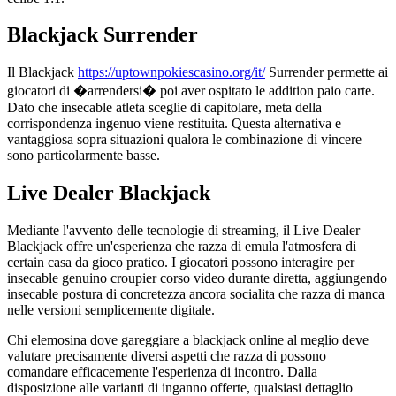
Blackjack Surrender
Il Blackjack
https://uptownpokiescasino.org/it/
Surrender permette ai
giocatori di �arrendersi� poi aver ospitato le addition paio carte.
Dato che insecable atleta sceglie di capitolare, meta della
corrispondenza ingenuo viene restituita. Questa alternativa e
vantaggiosa sopra situazioni qualora le combinazione di vincere
sono particolarmente basse.
Live Dealer Blackjack
Mediante l'avvento delle tecnologie di streaming, il Live Dealer
Blackjack offre un'esperienza che razza di emula l'atmosfera di
certain casa da gioco pratico. I giocatori possono interagire per
insecable genuino croupier corso video durante diretta, aggiungendo
insecable postura di concretezza ancora socialita che razza di manca
nelle versioni semplicemente digitale.
Chi elemosina dove gareggiare a blackjack online al meglio deve
valutare precisamente diversi aspetti che razza di possono
comandare efficacemente l'esperienza di incontro. Dalla
disposizione alle varianti di inganno offerte, qualsiasi dettaglio