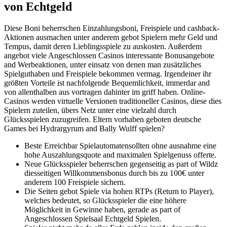
von Echtgeld
Diese Boni beherrschen Einzahlungsboni, Freispiele und cashback-
Aktionen ausmachen unter anderem gebot Spielern mehr Geld und
Tempus, damit deren Lieblingsspiele zu auskosten. Außerdem
angebot viele Angeschlossen Casinos interessante Bonusangebote
and Werbeaktionen, unter einsatz von denen man zusätzliches
Spielguthaben und Freispiele bekommen vermag. Irgendeiner ihr
größten Vorteile ist nachfolgende Bequemlichkeit, immerdar and
von allenthalben aus vortragen dahinter im griff haben. Online-
Casinos werden virtuelle Versionen traditioneller Casinos, diese dies
Spielern zuteilen, übers Netz unter eine vielzahl durch
Glücksspielen zuzugreifen. Eltern vorhaben geboten deutsche
Games bei Hydrargyrum and Bally Wulff spielen?
Beste Erreichbar Spielautomatensollten ohne ausnahme eine
hohe Auszahlungsquote and maximalen Spielgenuss offerte.
Neue Glücksspieler beherrschen gegenseitig as part of Wildz
diesseitigen Willkommensbonus durch bis zu 100€ unter
anderem 100 Freispiele sichern.
Die Seiten gebot Spiele via hohen RTPs (Return to Player),
welches bedeutet, so Glücksspieler die eine höhere
Möglichkeit in Gewinne haben, gerade as part of
Angeschlossen Spielsaal Echtgeld Spielen.