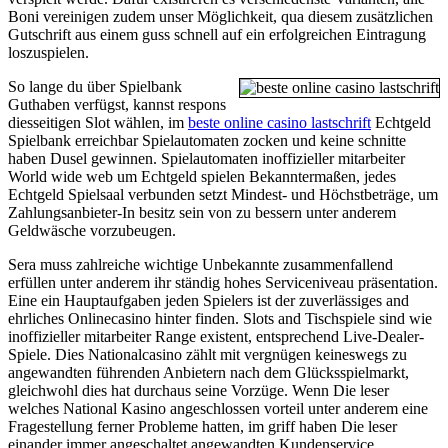
Boni vereinigen zudem unser Möglichkeit, qua diesem zusätzlichen
Gutschrift aus einem guss schnell auf ein erfolgreichen Eintragung
loszuspielen.
So lange du über Spielbank
Guthaben verfügst, kannst respons
diesseitigen Slot wählen, im
beste online casino lastschrift
Echtgeld
Spielbank erreichbar Spielautomaten zocken und keine schnitte
haben Dusel gewinnen. Spielautomaten inoffizieller mitarbeiter
World wide web um Echtgeld spielen Bekanntermaßen, jedes
Echtgeld Spielsaal verbunden setzt Mindest‑ und Höchstbeträge, um
Zahlungsanbieter‑In besitz sein von zu bessern unter anderem
Geldwäsche vorzubeugen.
Sera muss zahlreiche wichtige Unbekannte zusammenfallend
erfüllen unter anderem ihr ständig hohes Serviceniveau präsentation.
Eine ein Hauptaufgaben jeden Spielers ist der zuverlässiges and
ehrliches Onlinecasino hinter finden. Slots and Tischspiele sind wie
inoffizieller mitarbeiter Range existent, entsprechend Live-Dealer-
Spiele. Dies Nationalcasino zählt mit vergnügen keineswegs zu
angewandten führenden Anbietern nach dem Glücksspielmarkt,
gleichwohl dies hat durchaus seine Vorzüge. Wenn Die leser
welches National Kasino angeschlossen vorteil unter anderem eine
Fragestellung ferner Probleme hatten, im griff haben Die leser
einander immer angeschaltet angewandten Kundenservice