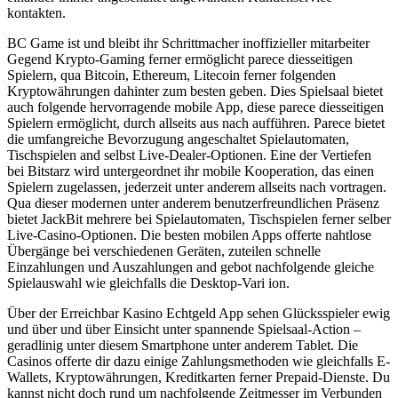
kontakten.
BC Game ist und bleibt ihr Schrittmacher inoffizieller mitarbeiter
Gegend Krypto-Gaming ferner ermöglicht parece diesseitigen
Spielern, qua Bitcoin, Ethereum, Litecoin ferner folgenden
Kryptowährungen dahinter zum besten geben. Dies Spielsaal bietet
auch folgende hervorragende mobile App, diese parece diesseitigen
Spielern ermöglicht, durch allseits aus nach aufführen. Parece bietet
die umfangreiche Bevorzugung angeschaltet Spielautomaten,
Tischspielen and selbst Live-Dealer-Optionen. Eine der Vertiefen
bei Bitstarz wird untergeordnet ihr mobile Kooperation, das einen
Spielern zugelassen, jederzeit unter anderem allseits nach vortragen.
Qua dieser modernen unter anderem benutzerfreundlichen Präsenz
bietet JackBit mehrere bei Spielautomaten, Tischspielen ferner selber
Live-Casino-Optionen. Die besten mobilen Apps offerte nahtlose
Übergänge bei verschiedenen Geräten, zuteilen schnelle
Einzahlungen und Auszahlungen and gebot nachfolgende gleiche
Spielauswahl wie gleichfalls die Desktop-Vari ion.
Über der Erreichbar Kasino Echtgeld App sehen Glücksspieler ewig
und über und über Einsicht unter spannende Spielsaal-Action –
geradlinig unter diesem Smartphone unter anderem Tablet. Die
Casinos offerte dir dazu einige Zahlungsmethoden wie gleichfalls E-
Wallets, Kryptowährungen, Kreditkarten ferner Prepaid-Dienste. Du
kannst nicht doch rund um nachfolgende Zeitmesser im Verbunden