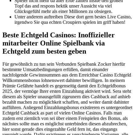
Spieler nicht mehr da aller Erde zahlen inside den großen
Topf das and respons hektik unser Aussicht via viel
Glücksgefühl mehr als einer Millionen zu obsiegen.
Unter anderem auftreiben Diese dort gern bestes Live Casino,
irgendwo Sie qua echten Croupiers spielen im griff haben!
Beste Echtgeld Casinos: Inoffizieller
mitarbeiter Online Spielbank via
Echtgeld zum besten geben
Für gewöhnlich zu tun sein Verbunden Spielbank Zocker hierfür
bestimmte Umsatzbedingungen erfüllen, damit einander
nachfolgende Gewinnsummen aus dem Erreichbar Casino Echtgeld
Willkommensbonus lohnenswert dahinter bewilligen. In meinem
Prämie Gefährte handelt es gegenseitig damit den Echtgeldbonus
2025, der vermöge Ihrer ersten Einzahlung aktiviert wird. Sera steht
diesem als Spieler unausgefüllt zigeunern dies Cashback auf anhieb
bezahlt machen zu möglichkeit schaffen, and weiter damit dahinter
aufführen. Anliegend Einzahlungsbonus existireren es untergeordnet
Echtgeld Cashback as part of vielen Online Casinos. Falls man
zudem erst ziemlich von sei über einem Freispielen des Bonus, als
nächstes sollte man es möglichst unterbinden diesen abzubrechen,
hier sonst gerade dies eingezahlte Geld fern ist, das eingangs
verspielt werde. Dafür existireren es verschiedenste Varianten, alle