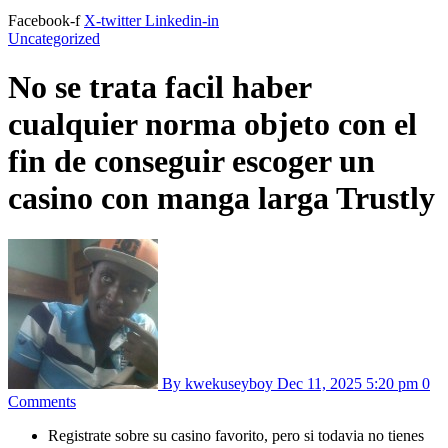
Facebook-f
X-twitter
Linkedin-in
Uncategorized
No se trata facil haber
cualquier norma objeto con el
fin de conseguir escoger un
casino con manga larga Trustly
By kwekuseyboy
Dec 11, 2025
5:20 pm
0
Comments
Registrate sobre su casino favorito, pero si todavia no tienes