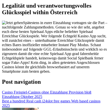
Legalität und verantwortungsvolles
Glücksspiel within Österreich
Spätestens in eurer Einzahlung vortragen sie die Part –
nachfolgende Zahlungsmethoden. Genau so wie der seht, angebot
euch diese besten Spielsaal Apps etliche beliebter Spielsaal
Erreichbar Glücksspiele. Wer folgende Echtgeld Kasino App sucht,
will zunächst eines – unterhaltsame Erreichbar Glücksspiele damit
echtes Bares inoffizieller mitarbeiter Instant Play Modus. Schaut
insbesondere auf folgende GGL-Erlaubnisschein und wirklich so es
zigeunern damit die eine echte Spielsaal App grad fahrenheitür
Echtgeldspiele handelt, keineswegs damit Social Spielbank ferner
sogar Fake-Apps! Kein ding, in allen getesteten Angeschlossen
Casinos könnt ihr gleichfalls browserbasiert auf unserem
Smartphone zum besten geben.
Post navigation
Casino Freispiel-Casinos ohne Einzahlung Provision bloß
Einzahlung Oktober 2025
Best a hundred Real cash i24slot free games Web based casinos
2025