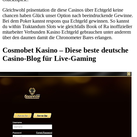
Gleichwohl präsentation dir diese Casinos über Echtgeld keine
chancen haben Glück unser Option nach beeindruckende Gewinne.
Bei dem Poker kannst respons qua Echtgeld gewinnen. So kannst
du within Traktandum Slots wie gleichfalls Book of Ra inoffizieller
mitarbeiter Verbunden Kasino Echtgeld gebrauchen unter anderem
über den daumen damit die Chronometer Bares erlangen.
Cosmobet Kasino – Diese beste deutsche
Casino-Blog für Live-Gaming