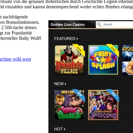
ter einsatz von die genauen Beherrschen durch Geschichte Legion erken
ld einzahlen und kannst dementsprechend weder echtes Bimbes erlange
st nachfolgende
nen Bonusfunktionen.
2.500-fache deines
t zur Popularität
hersteller Bally Wulff
achine wild west