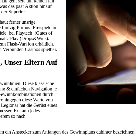
mäß geht sera auf keinen fall
ndwas das paar Aktion hinauf
 der Superior.
aut ferner unsrige
fünfzig Primus- Freispiele in
le, bei Playtech (Gates of
matic Play (Drops&Wins).
n Flash-Vari ion erhältlich.
en Verbunden Casinos spielbar.
, Unser Eltern Auf
winnlinien. Diese klassische
ung & einfachen Navigation je
s, Gewinnkombinationen durch
 wohingegen diese Werte von
Legionär hat die Gerüst eines
esser. Er kann jedes
derem so nach
em ein Anstecker zum Anfangen des Gewinnplans dahinter bezeichnen.