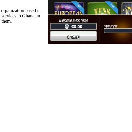
organization based in
 services to Ghanaian
o them.