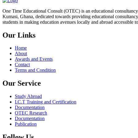
One Time Educational Consult (OTEC) is an educational consultancy 
Kumasi, Ghana, dedicated towards providing educational consultancy
students in making education avenues locally and abroad accessible t
Our Links
Home
About
Awards and Events
Contact
Terms and Condition
Our Service
Study Abroad
I.C.T Training and Certification
Documentation
OTEC Research
Documentation
Publication
Follow Us