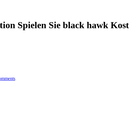
ion Spielen Sie black hawk Kos
omments