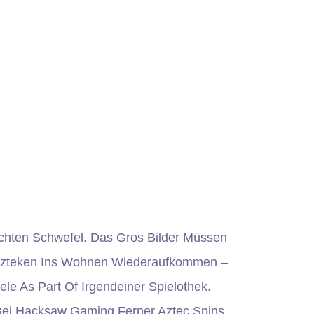
echten Schwefel. Das Gros Bilder Müssen
r Azteken Ins Wohnen Wiederaufkommen –
le As Part Of Irgendeiner Spielothek.
 Bei Hacksaw Gaming Ferner Aztec Spins