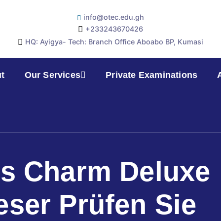
info@otec.edu.gh
+233243670426
HQ: Ayigya- Tech: Branch Office Aboabo BP, Kumasi
t
Our Services
Private Examinations
s Charm Deluxe
eser Prüfen Sie