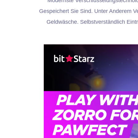
Modernste Verschlüsselungstechnolo
Gespeichert Sie Sind. Unter Anderem V
Geldwäsche. Selbstverständlich Eint