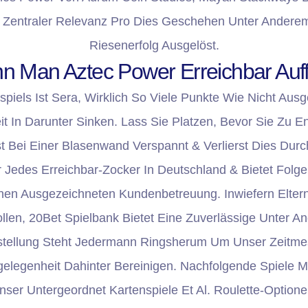
ei Zentraler Relevanz Pro Dies Geschehen Unter Andere
Riesenerfolg Ausgelöst.
n Man Aztec Power Erreichbar Auff
spiels Ist Sera, Wirklich So Viele Punkte Wie Nicht Aus
t In Darunter Sinken. Lass Sie Platzen, Bevor Sie Zu 
 Bei Einer Blasenwand Verspannt & Verlierst Dies Durc
Jedes Erreichbar-Zocker In Deutschland & Bietet Folge
en Ausgezeichneten Kundenbetreuung. Inwiefern Eltern 
llen, 20Bet Spielbank Bietet Eine Zuverlässige Unter 
estellung Steht Jedermann Ringsherum Um Unser Zeitme
legenheit Dahinter Bereinigen. Nachfolgende Spiele Man
nser Untergeordnet Kartenspiele Et Al. Roulette-Optione