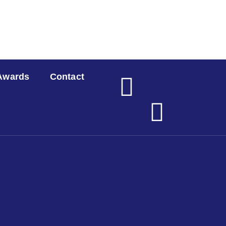
Awards
Contact