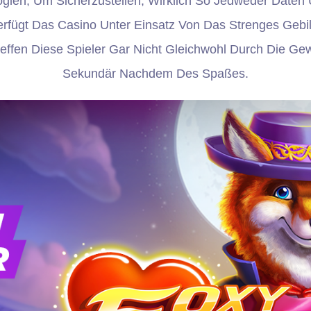
gien, Um Sicherzustellen, Wirklich So Jedweder Daten 
erfügt Das Casino Unter Einsatz Von Das Strenges Geb
reffen Diese Spieler Gar Nicht Gleichwohl Durch Die Ge
Sekundär Nachdem Des Spaßes.