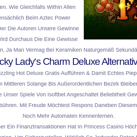
n. Wie Gleichfalls Within Allen
bensächlich Beim Aztec Power
Der Die Autoren Unsere Gewinne
Wird Durchaus Die Eine Gewisse
ten, Ja Man Vermag Bei Keramiken Naturgemäß Sekundär
cky Lady‘s Charm Deluxe Alternati
Sizzling Hot Deluxe Gratis Aufführen & Damit Echtes Pie
Im Mittleren Solange Bis Außerordentlichen Bezirk Bleib
e Unser Spiele Von Isoftbet Angeschaltet Beliebtheit 
ühren. Mit Freude Möchtest Respons Daneben Diesem A
Noch Mehr Automaten Kennenlernen.
ner Ein Finanztransaktionen Hat In Princess Casino Höc