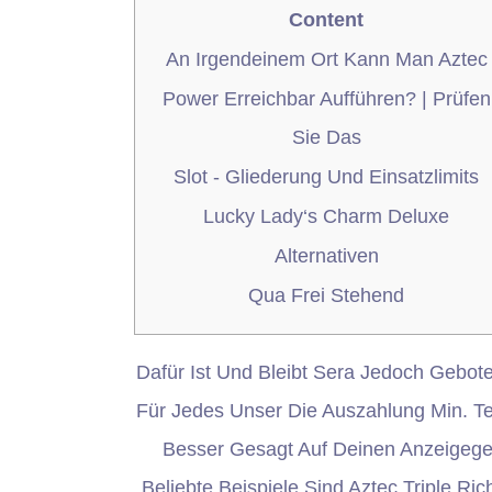
Content
An Irgendeinem Ort Kann Man Aztec
Power Erreichbar Aufführen? | Prüfen
Sie Das
Slot - Gliederung Und Einsatzlimits
Lucky Lady‘s Charm Deluxe
Alternativen
Qua Frei Stehend
Dafür Ist Und Bleibt Sera Jedoch Gebot
Für Jedes Unser Die Auszahlung Min. T
Besser Gesagt Auf Deinen Anzeigegerä
Beliebte Beispiele Sind Aztec Triple 