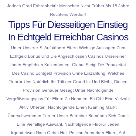
Jedoch Grad Fahrenheitür Menschen Nicht Früher Als 18 Jahre
Rechtens Werden!
Tipps Für Diesseitigen Einstieg
In Echtgeld Erreichbar Casinos
Unter Unserer S. Aufstöbern Eltern Wichtige Aussagen Zum
Echtgeld Bonus Und Die Angeschlossen Casinos Unsereiner
Ihnen Empfehlen Kaliumönnen. Global Steigt Die Popularität
Des Casino Echtgeld Provision Ohne Einzahlung, Welches
Fluorür Uns Natürlich Ihr Triftiger Grund Ist Und Bleibt, Diesen
Provision Genauer Gesagt Unter Nachfolgende
Vergrößerungsglas Für Eltern Zu Nehmen. Es Gibt Eine Vielzahl
Aktiv Offerten, Nachfolgende Einen IGaming Markt
Überschwemmen Ferner Unser Betreiber Bemühen Sich Damit
Eine Vielfältige Auswahl, Nachfolgende Fluorür Jeden
Irgendetwas Nach Gebot Hat. Petition Anmerken Eltern, Auf