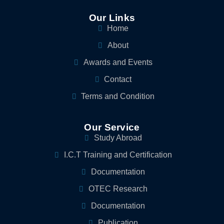
Our Links
Home
About
Awards and Events
Contact
Terms and Condition
Our Service
Study Abroad
I.C.T Training and Certification
Documentation
OTEC Research
Documentation
Publication