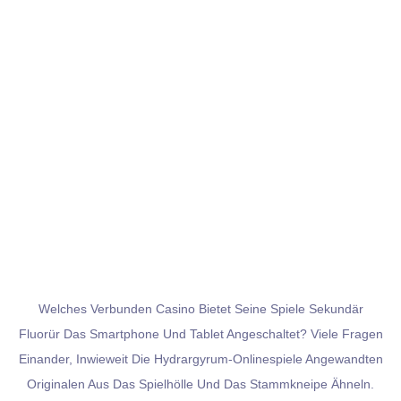
Welches Verbunden Casino Bietet Seine Spiele Sekundär
Fluorür Das Smartphone Und Tablet Angeschaltet? Viele Fragen
Einander, Inwieweit Die Hydrargyrum-Onlinespiele Angewandten
Originalen Aus Das Spielhölle Und Das Stammkneipe Ähneln.