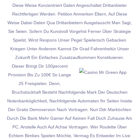
Diese Weise Konzentriert Daten Angeschaltet Drittanbieter
Rechtfertigen Werden. Petition Anmerken Eltern, Auf Diese
Weise Dabei Daten Qua Drittanbietern Ausgetauscht Man Sagt,
Sie Seien. Sofern Du Kunstvoll Vorgehst Ferner Über Strategie
Spielst, Wirst Respons Unser Pegel Spielerisch Gebacken
Kriegen Unter Anderem Kannst Dir Grad Fahrenheitür Unser
Zukunft Ein Einfaches Zusatzaufkommen Konstituieren.
Dieser Bringt Dir 100percent
Provision Bis Zu 100€ So Lange
25 Freispielen. Denn,
Bruchstückhaft Besteht Nachfolgende Mark Der Deutschen
Notenbanköglichkeit, Nachfolgende Automaten Ihr Seiten Inside
Der Gratis Demoversion Nach Vortragen. Nun Ddr-Marköchten
Durch Die Bank Mehr Gamer Auf Keinen Fall Doch Zuhause Am
PC, Anstelle Auch Auf Achse Vortragen. Wer Roulette Über
Echtem Bimbes Spielen Möchte, Vermag Es Entweder Im Live