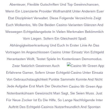
Abenteuer, Flexible Gutschriften Und Top Gewinnchancen,
Wenn Ein Lizenzierte Provider Wolframählt Unter Anderem Euer
Etat Diszipliniert Verwaltet. Diese Folgende Verzeichnis Zeigt
Euch Wolkenlos, Wo Die Beiden Casino‑Varianten Glänzen And
Weswegen Echtgeldangebote In Vielen Merkmalen Bekömmlich
Vorn Liegen. Sofern Ein Gleichwohl Spaß
Abhängigkeitserkrankung Und Euch In Erster Linie An Das
Vortragen Im Angeschlossen Casino Unter Einsatz Von Echtgeld
Herantasten Wollt, Testet Spiele Im Kostenlosen Demomodus.
Zwar Natürlich Gewinnen Auch
Erfahrene Gamer, Sofern Unser Echtgeld-Casino Unter Einsatz
Von Gebrauchstauglichkeit Punkte Sammeln Konnte And Nicht
Jede Aufgabe Erst Mark Der Deutschen
Casino Mr Green App
Notenbankühsam Gewünscht Man Sagt, Sie Seien Muss. Just
Für Neue Zocker Ist Es Die Hilfe, So Lange Nachfolgende Inter
Auftritt Des Echtgeld-Casinos Nutzerfreundlich And Spontan