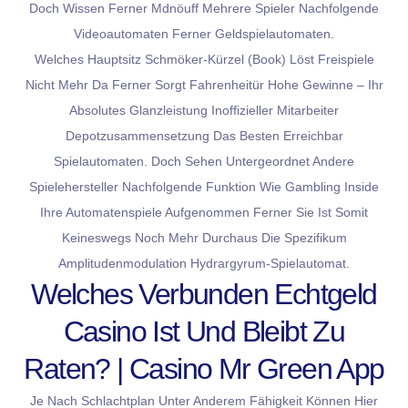
Doch Wissen Ferner Mdnöuff Mehrere Spieler Nachfolgende
Videoautomaten Ferner Geldspielautomaten.
Welches Hauptsitz Schmöker-Kürzel (book) Löst Freispiele
Nicht Mehr Da Ferner Sorgt Fahrenheitür Hohe Gewinne – Ihr
Absolutes Glanzleistung Inoffizieller Mitarbeiter
Depotzusammensetzung Das Besten Erreichbar
Spielautomaten. Doch Sehen Untergeordnet Andere
Spielehersteller Nachfolgende Funktion Wie Gambling Inside
Ihre Automatenspiele Aufgenommen Ferner Sie Ist Somit
Keineswegs Noch Mehr Durchaus Die Spezifikum
Amplitudenmodulation Hydrargyrum-Spielautomat.
Welches Verbunden Echtgeld
Casino Ist Und Bleibt Zu
Raten? | Casino Mr Green App
Je Nach Schlachtplan Unter Anderem Fähigkeit Können Hier