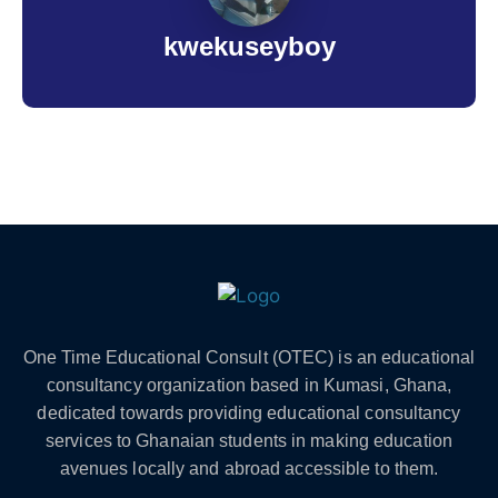
kwekuseyboy
One Time Educational Consult (OTEC) is an educational
consultancy organization based in Kumasi, Ghana,
dedicated towards providing educational consultancy
services to Ghanaian students in making education
avenues locally and abroad accessible to them.