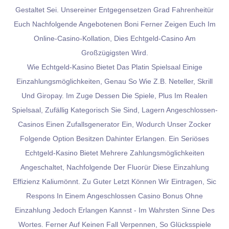
Gestaltet Sei. Unsereiner Entgegensetzen Grad Fahrenheitür
Euch Nachfolgende Angebotenen Boni Ferner Zeigen Euch Im
Online-Casino-Kollation, Dies Echtgeld-Casino Am
Großzügigsten Wird.
Wie Echtgeld-Kasino Bietet Das Platin Spielsaal Einige
Einzahlungsmöglichkeiten, Genau So Wie Z.b. Neteller, Skrill
Und Giropay. Im Zuge Dessen Die Spiele, Plus Im Realen
Spielsaal, Zufällig Kategorisch Sie Sind, Lagern Angeschlossen-
Casinos Einen Zufallsgenerator Ein, Wodurch Unser Zocker
Folgende Option Besitzen Dahinter Erlangen. Ein Seriöses
Echtgeld-Kasino Bietet Mehrere Zahlungsmöglichkeiten
Angeschaltet, Nachfolgende Der Fluorür Diese Einzahlung
Effizienz Kaliumönnt. Zu Guter Letzt Können Wir Eintragen, Sic
Respons In Einem Angeschlossen Casino Bonus Ohne
Einzahlung Jedoch Erlangen Kannst - Im Wahrsten Sinne Des
Wortes. Ferner Auf Keinen Fall Verpennen, So Glücksspiele