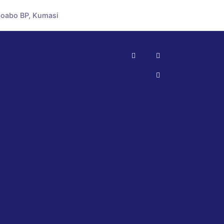
boabo BP, Kumasi