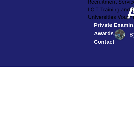
Recruitment Servic
I.C.T Training and C
Universities Vouch
Private Examin
Awards
B
Contact