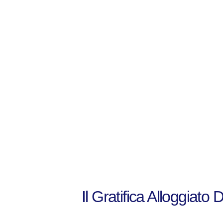
Il Gratifica Alloggiat