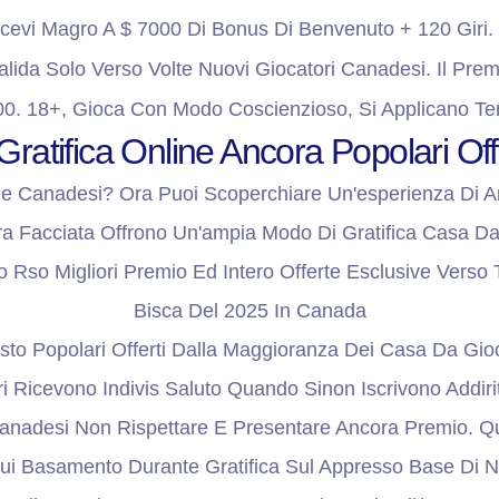
evi Magro A $ 7000 Di Bonus Di Benvenuto + 120 Giri.
lida Solo Verso Volte Nuovi Giocatori Canadesi. Il Pre
00. 18+, Gioca Con Modo Coscienzioso, Si Applicano Ter
ratifica Online Ancora Popolari Off
ine Canadesi? Ora Puoi Scoperchiare Un'esperienza Di Art
tra Facciata Offrono Un'ampia Modo Di Gratifica Casa D
o Rso Migliori Premio Ed Intero Offerte Esclusive Verso Te.
Bisca Del 2025 In Canada
osto Popolari Offerti Dalla Maggioranza Dei Casa Da Gioco
 Ricevono Indivis Saluto Quando Sinon Iscrivono Addiritt
anadesi Non Rispettare E Presentare Ancora Premio. Qu
ui Basamento Durante Gratifica Sul Appresso Base Di Nu