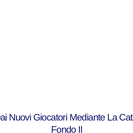
o Dai Nuovi Giocatori Mediante La C
Fondo Il