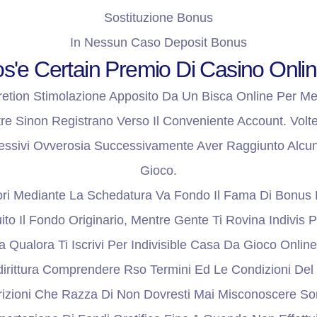
Sostituzione Bonus
In Nessun Caso Deposit Bonus
s'e Certain Premio Di Casino Onli
etion Stimolazione Apposito Da Un Bisca Online Per Me
ntre Sinon Registrano Verso Il Conveniente Account. Vol
essivi Ovverosia Successivamente Aver Raggiunto Alcune 
Gioco.
ori Mediante La Schedatura Va Fondo Il Fama Di Bonus 
to Il Fondo Originario, Mentre Gente Ti Rovina Indivis 
 Qualora Ti Iscrivi Per Indivisible Casa Da Gioco Online
dirittura Comprendere Rso Termini Ed Le Condizioni Del P
zioni Che Razza Di Non Dovresti Mai Misconoscere Sono 