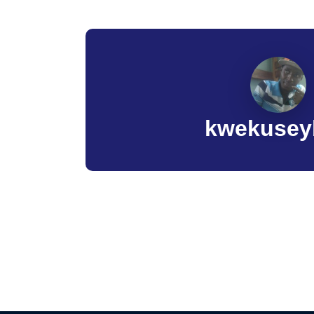
kwekusey