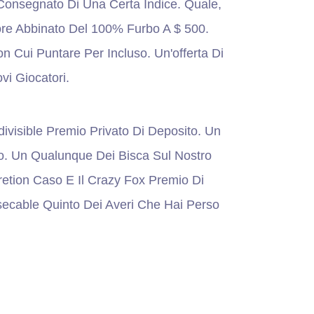
Consegnato Di Una Certa Indice. Quale,
ore Abbinato Del 100% Furbo A $ 500.
n Cui Puntare Per Incluso. Un'offerta Di
i Giocatori.
divisible Premio Privato Di Deposito. Un
amo. Un Qualunque Dei Bisca Sul Nostro
retion Caso E Il Crazy Fox Premio Di
nsecable Quinto Dei Averi Che Hai Perso