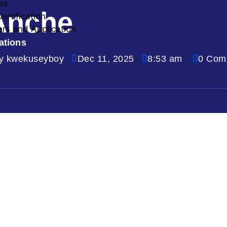
es
Anche
ertification
ers and Application
ations
y kwekuseyboy
Dec 11, 2025
8:53 am
0 Com