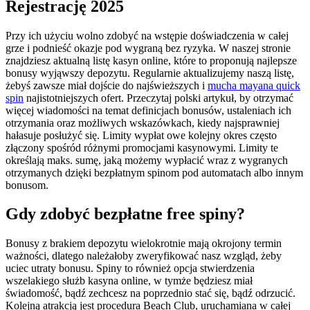
Rejestrację 2025
Przy ich użyciu wolno zdobyć na wstępie doświadczenia w całej
grze i podnieść okazje pod wygraną bez ryzyka. W naszej stronie
znajdziesz aktualną listę kasyn online, które to proponują najlepsze
bonusy wyjąwszy depozytu. Regularnie aktualizujemy naszą listę,
żebyś zawsze miał dojście do najświeższych i
mucha mayana quick
spin
najistotniejszych ofert. Przeczytaj polski artykuł, by otrzymać
więcej wiadomości na temat definicjach bonusów, ustaleniach ich
otrzymania oraz możliwych wskazówkach, kiedy najsprawniej
hałasuje posłużyć się. Limity wypłat owe kolejny okres często
złączony spośród różnymi promocjami kasynowymi. Limity te
określają maks. sumę, jaką możemy wypłacić wraz z wygranych
otrzymanych dzięki bezpłatnym spinom pod automatach albo innym
bonusom.
Gdy zdobyć bezpłatne free spiny?
Bonusy z brakiem depozytu wielokrotnie mają okrojony termin
ważności, dlatego należałoby zweryfikować nasz wzgląd, żeby
uciec utraty bonusu. Spiny to również opcja stwierdzenia
wszelakiego służb kasyna online, w tymże będziesz miał
świadomość, bądź zechcesz na poprzednio stać się, bądź odrzucić.
Kolejną atrakcją jest procedura Beach Club, uruchamiana w całej