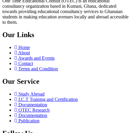
One Time Educational Consult (OTEC) is an educational
consultancy organization based in Kumasi, Ghana, dedicated
towards providing educational consultancy services to Ghanaian
students in making education avenues locally and abroad accessible
to them.
Our Links
Home
About
Awards and Events
Contact
Terms and Condition
Our Service
Study Abroad
I.C.T Training and Certification
Documentation
OTEC Research
Documentation
Publication