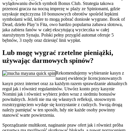
wylądowaniu dwóch symboli Bonus Club. Strategia takowa
przenosi gracza na nocną imprezę w plaży ze Spinionami, gdzie
uzyskuje mężczyzna 10 bonusowych obrotów spośród lepkimi
symbolami wild, które to mogą pobrać doniosłe wygrane. Book of
Dead, dzieło Play’n Fita, owo bardzo popularna zabawa slotowa,
jaka zabiera fanów w całej ekscytującą wycieczka w całej
starożytnym Synaju. Polski pełny przygód automat oferuje 5
bębnów, 3 rzędy oraz dziesięć linii wypłat.
Lub mogę wygrać rzetelne pieniążki,
używając darmowych spinów?
Rekomendujemy wybieranie kasyn z
naszej ewidencje licencjonowanych
kasyn przez internet oraz za każdym razem sprawdzanie aktualnych
reguł jak i również regulaminów. Utwórz konto przy kasynie
Nomini jak i również wybierz jeden wraz z siedmiu bonusów
powitalnych. Jeżeli nie ma się własnych refleksji, stosownym
rozstrzygnięciem wydaje się korzystanie z cudzych. Swoją drogą
należy pamiętać w ten sposób, hdy nie każde osoby powinny
stanowić warte powierzenia.
Sporządzanie multikont, naginanie praw ofert jak i również próba
oszustwa ma możliwość skutkować blokadą, a nawet porzuceniem