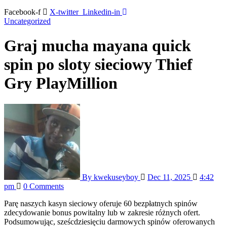
Facebook-f
X-twitter
Linkedin-in
Uncategorized
Graj mucha mayana quick
spin po sloty sieciowy Thief
Gry PlayMillion
By kwekuseyboy
Dec 11, 2025
4:42
pm
0 Comments
Parę naszych kasyn sieciowy oferuje 60 bezpłatnych spinów
zdecydowanie bonus powitalny lub w zakresie różnych ofert.
Podsumowując, sześcdziesięciu darmowych spinów oferowanych