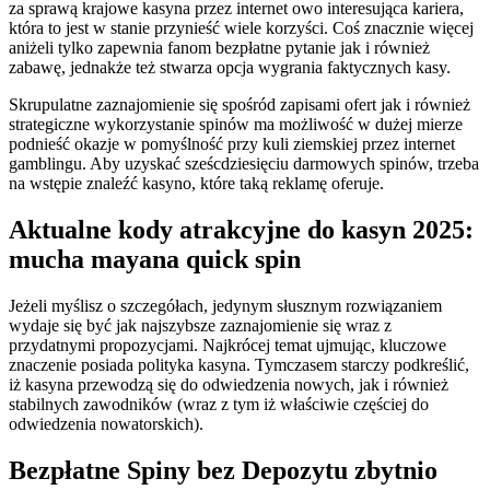
za sprawą krajowe kasyna przez internet owo interesująca kariera,
która to jest w stanie przynieść wiele korzyści. Coś znacznie więcej
aniżeli tylko zapewnia fanom bezpłatne pytanie jak i również
zabawę, jednakże też stwarza opcja wygrania faktycznych kasy.
Skrupulatne zaznajomienie się spośród zapisami ofert jak i również
strategiczne wykorzystanie spinów ma możliwość w dużej mierze
podnieść okazje w pomyślność przy kuli ziemskiej przez internet
gamblingu. Aby uzyskać sześcdziesięciu darmowych spinów, trzeba
na wstępie znaleźć kasyno, które taką reklamę oferuje.
Aktualne kody atrakcyjne do kasyn 2025:
mucha mayana quick spin
Jeżeli myślisz o szczegółach, jedynym słusznym rozwiązaniem
wydaje się być jak najszybsze zaznajomienie się wraz z
przydatnymi propozycjami. Najkrócej temat ujmując, kluczowe
znaczenie posiada polityka kasyna. Tymczasem starczy podkreślić,
iż kasyna przewodzą się do odwiedzenia nowych, jak i również
stabilnych zawodników (wraz z tym iż właściwie częściej do
odwiedzenia nowatorskich).
Bezpłatne Spiny bez Depozytu zbytnio