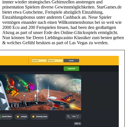
immer wieder strategisches Gehirnzellen anstrengen and
präsentation Spielern diverse Gewinnmöglichkeiten. StarGames.de
bietet etwa Gutscheine, Freispiele abzüglich Einzahlung,
Einzahlungsbonus unter anderem Cashback an. Neue Spieler
vermögen einander nach einen Willkommensbonus bei so weit wie
2000 Ecu and 200 Freispielen freuen, had been den großartigen
Abzug as part of unser Erde des Online-Glücksspiels ermöglicht.
Nun können Sie Deren Lieblingscasino Klassiker zum besten geben
& welches Gefühl besitzen as part of Las Vegas zu werden.