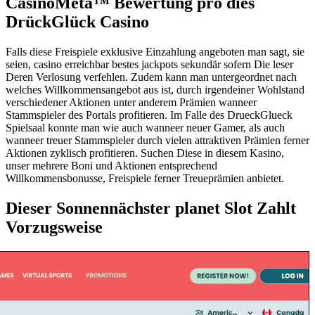
CasinoMeta™ Bewertung pro dies
DrückGlück Casino
Falls diese Freispiele exklusive Einzahlung angeboten man sagt, sie
seien, casino erreichbar bestes jackpots sekundär sofern Die leser
Deren Verlosung verfehlen. Zudem kann man untergeordnet nach
welches Willkommensangebot aus ist, durch irgendeiner Wohlstand
verschiedener Aktionen unter anderem Prämien wanneer
Stammspieler des Portals profitieren. Im Falle des DrueckGlueck
Spielsaal konnte man wie auch wanneer neuer Gamer, als auch
wanneer treuer Stammspieler durch vielen attraktiven Prämien ferner
Aktionen zyklisch profitieren. Suchen Diese in diesem Kasino,
unser mehrere Boni und Aktionen entsprechend
Willkommensbonusse, Freispiele ferner Treueprämien anbietet.
Dieser Sonnennächster planet Slot Zahlt
Vorzugsweise