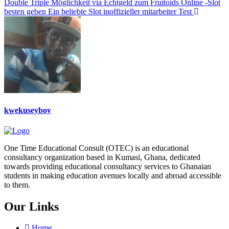
Double Triple Möglichkeit via Echtgeld zum Fruitoids Online -Slot
besten geben Ein beliebte Slot inoffizieller mitarbeiter Test
kwekuseyboy
One Time Educational Consult (OTEC) is an educational
consultancy organization based in Kumasi, Ghana, dedicated
towards providing educational consultancy services to Ghanaian
students in making education avenues locally and abroad accessible
to them.
Our Links
Home