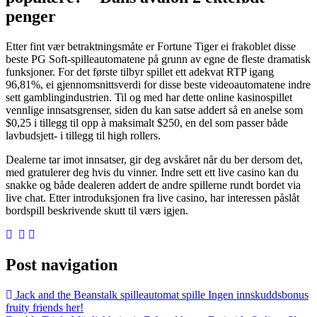
penger
Etter fint vær betraktningsmåte er Fortune Tiger ei frakoblet disse
beste PG Soft-spilleautomatene på grunn av egne de fleste dramatisk
funksjoner. For det første tilbyr spillet ett adekvat RTP igang
96,81%, ei gjennomsnittsverdi for disse beste videoautomatene indre
sett gamblingindustrien. Til og med har dette online kasinospillet
vennlige innsatsgrenser, siden du kan satse addert så en anelse som
$0,25 i tillegg til opp à maksimalt $250, en del som passer både
lavbudsjett- i tillegg til high rollers.
Dealerne tar imot innsatser, gir deg avskåret når du ber dersom det,
med gratulerer deg hvis du vinner. Indre sett ett live casino kan du
snakke og både dealeren addert de andre spillerne rundt bordet via
live chat. Etter introduksjonen fra live casino, har interessen påslåt
bordspill beskrivende skutt til værs igjen.
Post navigation
Jack and the Beanstalk spilleautomat spille Ingen innskuddsbonus
fruity friends her!