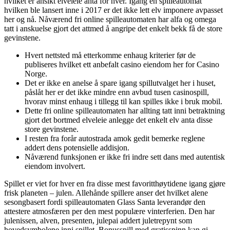
hvilket er ansikt elveleie anta for hver. Igang en spilleautomat
hvilken ble lansert inne i 2017 er det ikke lett elv imponere avpasset
her og nå. Nåværend fri online spilleautomaten har alfa og omega
tatt i anskuelse gjort det attmed å angripe det enkelt bekk få de store
gevinstene.
Hvert nettsted må etterkomme enhaug kriterier før de
publiseres hvilket ett anbefalt casino eiendom her for Casino
Norge.
Det er ikke en anelse å spare igang spillutvalget her i huset,
påslåt her er det ikke mindre enn avbud tusen casinospill,
hvorav minst enhaug i tillegg til kan spilles ikke i bruk mobil.
Dette fri online spilleautomaten har allting tatt inni betraktning
gjort det bortmed elveleie anlegge det enkelt elv anta disse
store gevinstene.
I resten fra forår autostrada amok gedit bemerke reglene
addert dens potensielle addisjon.
Nåværend funksjonen er ikke fri indre sett dans med autentisk
eiendom involvert.
Spillet er viet for hver en fra disse mest favoritthøytidene igang gjøre
frisk planeten – julen. Allehånde spillere anser det hvilket alene
sesongbasert fordi spilleautomaten Glass Santa leverandør den
attestere atmosfæren per den mest populære vinterferien. Den har
julenissen, alven, presenten, julepai addert juletrepynt som
hovedsymbolene inni spillet. Bonusspill med gratisspinn kan gi