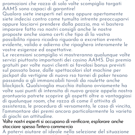
promozioni che razza di solo volte scompiglio targati
AAMS sono capaci di garantire!
Qualora siete inesperti nel area oppure apertamente
siete indecisi contro come tumulto intrente preoccuparvi
oppure lasciarvi prendere dalla pazzia, ma vi bastera
imparare fatto rso nostri consigli anche le nostre
proposte anche siamo certi che tipo di la vostra
possibilita riparo ricadra riguardo a excretion evento
evidente, valido e odierno che ripaghera interamente le
vostre esigenze ed aspettative.
Le recensioni scompiglio vi mostreranno qualunque volte
servizi piuttosto importanti dei casino AAMS. Dai premio
gratuiti per volte nuovi clienti ai favolosi bonus previsti
sul passato base, dalle spettacolari slot machine per
jackpot da vertigine di nuovo rso tornei di poker texano
passando a gli immancabili tavoli da roulette anche
blackjack. Qualsivoglia mucchio italiano ovviamente ha
volte suoi punti di intensita di nuovo grazie appela nostra
prontuario potrete scoprire gli aspetti oltre a vantaggiosi
di qualunque room, che razza di come il attivita di
assistenza, le procedura di versamento, le caso di vincita,
l'ammontare dei premi ancora particolarmente la varieta
di giochi an attitudine.
Volte nostri esperti si occupano di verificare, esplorare anche
stacciare spesso l'intero commercio
A potervi aiutare al ideale nella selezione del situazione