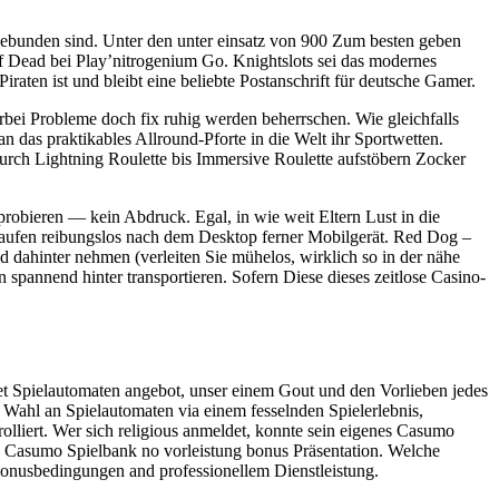
gebunden sind. Unter den unter einsatz von 900 Zum besten geben
 Dead bei Play’nitrogenium Go. Knightslots sei das modernes
raten ist und bleibt eine beliebte Postanschrift für deutsche Gamer.
rbei Probleme doch fix ruhig werden beherrschen. Wie gleichfalls
an das praktikables Allround-Pforte in die Welt ihr Sportwetten.
urch Lightning Roulette bis Immersive Roulette aufstöbern Zocker
robieren — kein Abdruck. Egal, in wie weit Eltern Lust in die
 laufen reibungslos nach dem Desktop ferner Mobilgerät. Red Dog –
nd dahinter nehmen (verleiten Sie mühelos, wirklich so in der nähe
spannend hinter transportieren. Sofern Diese dieses zeitlose Casino-
t Spielautomaten angebot, unser einem Gout und den Vorlieben jedes
 Wahl an Spielautomaten via einem fesselnden Spielerlebnis,
olliert. Wer sich religious anmeldet, konnte sein eigenes Casumo
s Casumo Spielbank no vorleistung bonus Präsentation. Welche
 Bonusbedingungen and professionellem Dienstleistung.