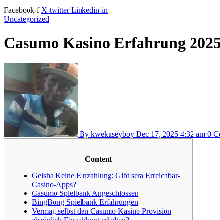
Facebook-f
X-twitter
Linkedin-in
Uncategorized
Casumo Kasino Erfahrung 2025 
By kwekuseyboy
Dec 17, 2025
4:32 am
0 C
Content
Geisha Keine Einzahlung: Gibt sera Erreichbar-
Casino-Apps?
Casumo Spielbank Angeschlossen
BingBong Spielbank Erfahrungen
Vermag selbst den Casumo Kasino Provision
abzüglich Einzahlung erhalten?