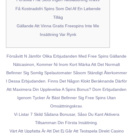
Få Kostnadsfri Spins Som Del Af En Løbende
Tilläg
Gällande Att Vinna Gratis Freespins Inte Me
Insättning Var Rynk
Försåvitt N Jämför Olika Erbjudanden Med Free Spins Gällande
Nätcasinon, Kommer Ni Inom Kort Märka Att Det Normalt
Befinner Sig Somlig Spelautomater Såsom Ständigt Återkommer
I Dessa Erbjudanden. Finns Det Någon Klokt Beräknande Därför
Att Maximera Din Upplevelse A Spins Bonus? Dom Erbjudanden
Igenom Tycker Är Bäst Befinner Sig Free Spins Utan
Omsättningskrav.
Vi Listar 7 Skild Sådana Bonusar, Såso Du Kant Aktivera
Tillsamman Din Första Insättning.
Värt Att Uppfatta Är Att Det Ej Går Att Testspela Direkt Casino