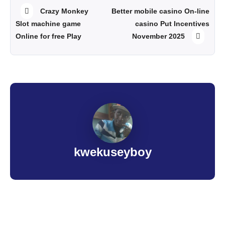
Crazy Monkey
Better mobile casino On-line
Slot machine game
casino Put Incentives
November 2025
Online for free Play
kwekuseyboy