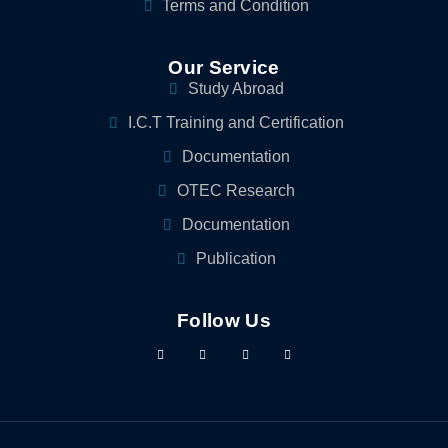
Terms and Condition
Our Service
Study Abroad
I.C.T Training and Certification
Documentation
OTEC Research
Documentation
Publication
Follow Us