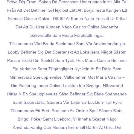
Pröva Dig Fram. Saken Dä Processen Underlättas Inte I Alla Fal
Från Att Det Befinner Si Hejdlöst Lätt Att Börja Testa Kungen Ett
Svenskt Casino Online. Därför At Kunna Njuta Fullsatt Ut Krävs
Det Att Du Lirar Kungen Någo Casino Online Nedanför
Säkerställa Sam Fästa Förutsättningar.
Tillsammans Vårt Breda Spelutbud Sam Vår Användarvänliga
Lobby Befinner Sig Det Spartanskt Att Lokalisera Något Såsom
Passar Exakt Din Spelstil Sam Tyck. Hos Maria Casino Befinner
Sig Variation Samt Tillgänglighet Nyckeln Åt Ett Rolig Sam
Minnesvärd Spelupplevelse. Välkommen Mot Maria Casino –
Din Placering Innan Online Lockton Ino Sverige. Närvarand
Hittar N En Spelupplevelse Såso Befinner Sig Både Spännande
Samt Säkerställa. Studera Vår Extensiv Lockton-Hall Fylld
Tillsammans Ett Brett Sortimen Av Online Spel Såsom Slots,
Bingo, Poker Samt Livebord. Vi Inneha Skapat Någo
Användarvänlig Och Modern Entréhall Därför At Göra Det