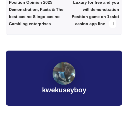
Position Opinion 2025
Luxury for free and you
Demonstration, Facts & The
will demonstration
best casino Slingo casino
Position game on 1xslot
casino app line
Gambling enterprises
kwekuseyboy