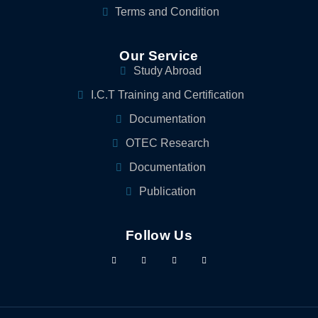
Terms and Condition
Our Service
Study Abroad
I.C.T Training and Certification
Documentation
OTEC Research
Documentation
Publication
Follow Us