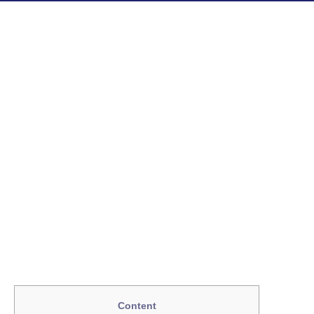
Content