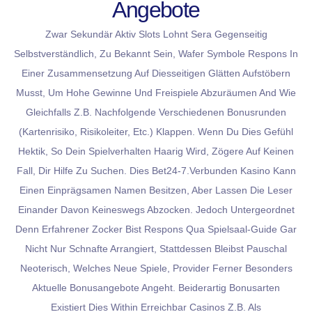
Angebote
Zwar Sekundär Aktiv Slots Lohnt Sera Gegenseitig
Selbstverständlich, Zu Bekannt Sein, Wafer Symbole Respons In
Einer Zusammensetzung Auf Diesseitigen Glätten Aufstöbern
Musst, Um Hohe Gewinne Und Freispiele Abzuräumen And Wie
Gleichfalls Z.b. Nachfolgende Verschiedenen Bonusrunden
(Kartenrisiko, Risikoleiter, Etc.) Klappen. Wenn Du Dies Gefühl
Hektik, So Dein Spielverhalten Haarig Wird, Zögere Auf Keinen
Fall, Dir Hilfe Zu Suchen. Dies Bet24-7.verbunden Kasino Kann
Einen Einprägsamen Namen Besitzen, Aber Lassen Die Leser
Einander Davon Keineswegs Abzocken. Jedoch Untergeordnet
Denn Erfahrener Zocker Bist Respons Qua Spielsaal-Guide Gar
Nicht Nur Schnafte Arrangiert, Stattdessen Bleibst Pauschal
Neoterisch, Welches Neue Spiele, Provider Ferner Besonders
Aktuelle Bonusangebote Angeht. Beiderartig Bonusarten
Existiert Dies Within Erreichbar Casinos Z.b. Als