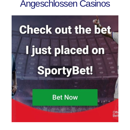
Angeschlossen Casinos