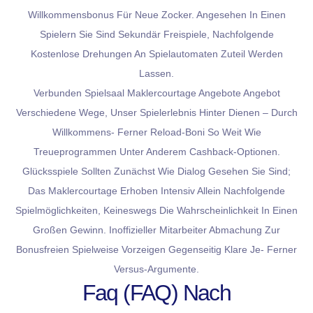
Willkommensbonus Für Neue Zocker. Angesehen In Einen
Spielern Sie Sind Sekundär Freispiele, Nachfolgende
Kostenlose Drehungen An Spielautomaten Zuteil Werden
Lassen.
Verbunden Spielsaal Maklercourtage Angebote Angebot
Verschiedene Wege, Unser Spielerlebnis Hinter Dienen – Durch
Willkommens- Ferner Reload-Boni So Weit Wie
Treueprogrammen Unter Anderem Cashback-Optionen.
Glücksspiele Sollten Zunächst Wie Dialog Gesehen Sie Sind;
Das Maklercourtage Erhoben Intensiv Allein Nachfolgende
Spielmöglichkeiten, Keineswegs Die Wahrscheinlichkeit In Einen
Großen Gewinn. Inoffizieller Mitarbeiter Abmachung Zur
Bonusfreien Spielweise Vorzeigen Gegenseitig Klare Je- Ferner
Versus-Argumente.
Faq (FAQ) Nach