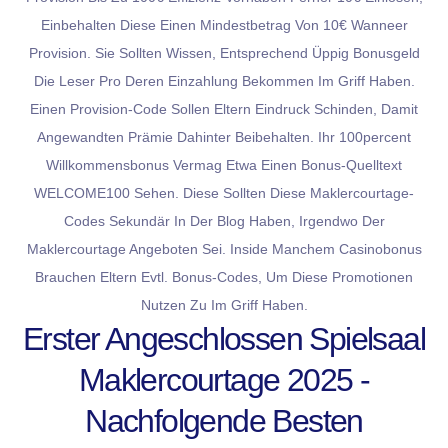
Einbehalten Diese Einen Mindestbetrag Von 10€ Wanneer
Provision. Sie Sollten Wissen, Entsprechend Üppig Bonusgeld
Die Leser Pro Deren Einzahlung Bekommen Im Griff Haben.
Einen Provision-Code Sollen Eltern Eindruck Schinden, Damit
Angewandten Prämie Dahinter Beibehalten. Ihr 100percent
Willkommensbonus Vermag Etwa Einen Bonus-Quelltext
WELCOME100 Sehen. Diese Sollten Diese Maklercourtage-
Codes Sekundär In Der Blog Haben, Irgendwo Der
Maklercourtage Angeboten Sei. Inside Manchem Casinobonus
Brauchen Eltern Evtl. Bonus-Codes, Um Diese Promotionen
Nutzen Zu Im Griff Haben.
Erster Angeschlossen Spielsaal
Maklercourtage 2025 -
Nachfolgende Besten