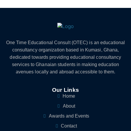
One Time Educational Consult (OTEC) is an educational
consultancy organization based in Kumasi, Ghana,
dedicated towards providing educational consultancy
services to Ghanaian students in making education
avenues locally and abroad accessible to them.
Our Links
Home
About
Awards and Events
Contact