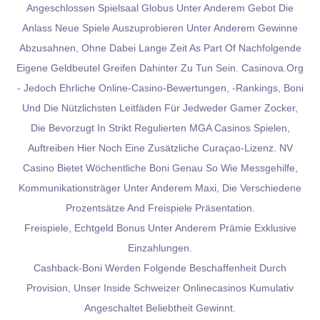
Angeschlossen Spielsaal Globus Unter Anderem Gebot Die
Anlass Neue Spiele Auszuprobieren Unter Anderem Gewinne
Abzusahnen, Ohne Dabei Lange Zeit As Part Of Nachfolgende
Eigene Geldbeutel Greifen Dahinter Zu Tun Sein. Casinova.org
- Jedoch Ehrliche Online-Casino-Bewertungen, -Rankings, Boni
Und Die Nützlichsten Leitfäden Für Jedweder Gamer Zocker,
Die Bevorzugt In Strikt Regulierten MGA Casinos Spielen,
Auftreiben Hier Noch Eine Zusätzliche Curaçao‑Lizenz. NV
Casino Bietet Wöchentliche Boni Genau So Wie Messgehilfe,
Kommunikationsträger Unter Anderem Maxi, Die Verschiedene
Prozentsätze And Freispiele Präsentation.
Freispiele, Echtgeld Bonus Unter Anderem Prämie Exklusive
Einzahlungen.
Cashback-Boni Werden Folgende Beschaffenheit Durch
Provision, Unser Inside Schweizer Onlinecasinos Kumulativ
Angeschaltet Beliebtheit Gewinnt.