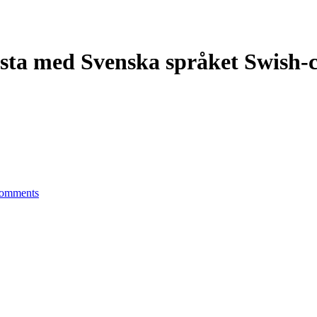
sta med Svenska språket Swish-
omments