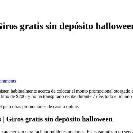
Giros gratis sin depósito hallow
omments
nsisten habitualmente acerca de colocar el monto promocional otorgado 
ínfimo de $200, y no ha transpirado recibe durante 7 días todo el mundo
l pelo otras promociones de casino online.
 | Giros gratis sin depósito halloween
caracterizan para facilitar múltiples opciones. Estas garantizan no sepa