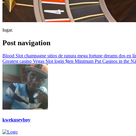
lugar.
Post navigation
Blood Slot champagne sitios de ranura mega fortune dreams dos en lí
Greatest casino Vegas Slot login $ten Minimum Put Casinos in the N
kwekuseyboy