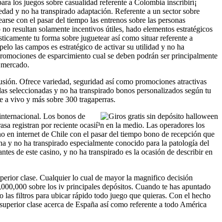
para los juegos sobre casualidad referente a Colombia inscribirí¡
vedad y no ha transpirado adaptación. Referente a un sector sobre
arse con el pasar del tiempo las entrenos sobre las personas
 no resultan solamente incentivos útiles, hado elementos estratégicos
ticamente tu forma sobre juguetear así­ como situar referente a
elo las campos es estratégico de activar su utilidad y no ha
 promociones de esparcimiento cual se deben podrán ser principalmente
l mercado.
lusión. Ofrece variedad, seguridad así­ como promociones atractivas
as seleccionadas y no ha transpirado bonos personalizados según tu
e a vivo y más sobre 300 tragaperras.
internacional. Los bonos de
asa registran por reciente ocasií³n en la medio. Las operadores los
no en internet de Chile con el pasar del tiempo bono de recepción que
a y no ha transpirado especialmente conocido para la patologí­a del
ntes de este casino, y no ha transpirado es la ocasión de describir en
erior clase. Cualquier lo cual de mayor la magnifico decisión
0,000 sobre los iv principales depósitos. Cuando te has apuntado
 las filtros para ubicar rápido todo juego que quieras. Con el hecho
 superior clase acerca de España así­ como referente a todo América