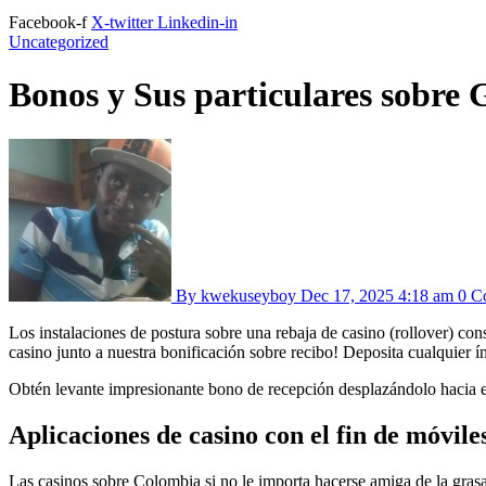
Facebook-f
X-twitter
Linkedin-in
Uncategorized
Bonos y Sus particulares sobre 
By kwekuseyboy
Dec 17, 2025
4:18 am
0 C
Los instalaciones de postura sobre una rebaja de casino (rollover) co
casino junto a nuestra bonificación sobre recibo! Deposita cualquier 
Obtén levante impresionante bono de recepción desplazándolo hacia e
Aplicaciones de casino con el fin de móviles
Las casinos sobre Colombia si no le importa hacerse amiga de la grasa 