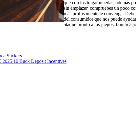
que con los tragamonedas, además pod
sin emplazar, compruebes un poco co
más profusamente te convenga. Deben 
del consumidor que nos puede ayudar 2
ataque pronto a los juegos, bonificac
nea Suckers
Z 2025 10 Buck Deposit Incentives