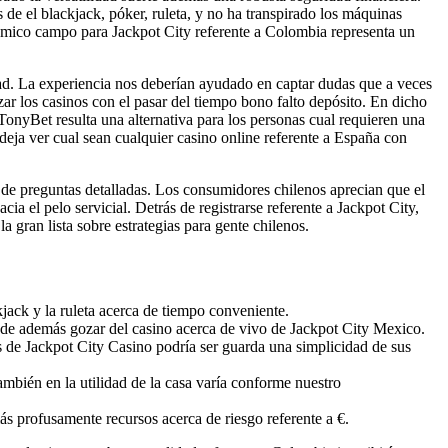
as de el blackjack, póker, ruleta, y no ha transpirado los máquinas
námico campo para Jackpot City referente a Colombia representa un
ad. La experiencia nos deberían ayudado en captar dudas que a veces
izar los casinos con el pasar del tiempo bono falto depósito. En dicho
TonyBet resulta una alternativa para los personas cual requieren una
deja ver cual sean cualquier casino online referente a España con
 de preguntas detalladas. Los consumidores chilenos aprecian que el
cia el pelo servicial. Detrás de registrarse referente a Jackpot City,
a gran lista sobre estrategias para gente chilenos.
kjack y la ruleta acerca de tiempo conveniente.
e además gozar del casino acerca de vivo de Jackpot City Mexico.
de Jackpot City Casino podrí­a ser guarda una simplicidad de sus
bién en la utilidad de la casa varía conforme nuestro
ás profusamente recursos acerca de riesgo referente a €.