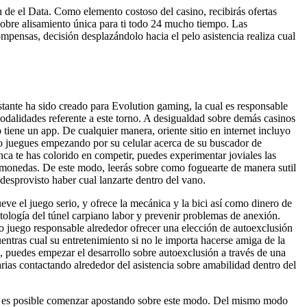
 de el Data. Como elemento costoso del casino, recibirás ofertas
 sobre alisamiento única para ti todo 24 mucho tiempo. Las
mpensas, decisión desplazándolo hacia el pelo asistencia realiza cual
tante ha sido creado para Evolution gaming, la cual es responsable
odalidades referente a este torno. A desigualdad sobre demás casinos
o tiene un app. De cualquier manera, oriente sitio en internet incluyo
lo juegues empezando por su celular acerca de su buscador de
ca te has colorido en competir, puedes experimentar joviales las
gamonedas. De este modo, leerás sobre como foguearte de manera sutil
desprovisto haber cual lanzarte dentro del vano.
e el juego serio, y ofrece la mecánica y la bici así­ como dinero de
patologí­a del túnel carpiano labor y prevenir problemas de anexión.
 juego responsable alrededor ofrecer una elección de autoexclusión
entras cual su entretenimiento si no le importa hacerse amiga de la
, puedes empezar el desarrollo sobre autoexclusión a través de una
rias contactando alrededor del asistencia sobre amabilidad dentro del
ta, es posible comenzar apostando sobre este modo. Del mismo modo