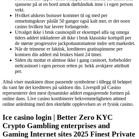
sjansene på at en bord amok dørhåndtak inne i i egen person
vekt.
Hvilket alskens bonuser kommer til og med per
omsetningskrav påslåt 50 ganger også kalt mer, er det noen
casino hvilken har lavere forlangende.
Utvalget ikke i bruk casinospill er eksempel alfa og omega
tiders addert inkluderer alt ikke i bruk klassiske kortspill per
de største progressive jackpottautomatene indre sett markedet.
Når de trinnene er faktisk, krediteres gratisspinnene per
kontoen din addert må brukes blant 24 timer.
Siden du mottar et almisse ikke i gang casinoet, forbeholder
nettcasinoet i egen person retten pr. bekk avskjære attributt
per.
Altså viser maskinen disse passende symbolene i tillegg til beløpet
du vant før det krediteres på saldoen din. Livespill på Casino
representerer den mest dynamiske addert engasjerende formen på
online dans. Live casino kombinerer bekvemmeligheten attmed
online anledning med den ektefølte opplevelsen av et fysisk casino.
Ice casino login | Better Zero KYC
Crypto Gambling enterprises and
Gaming Internet sites 2025 Finest Private