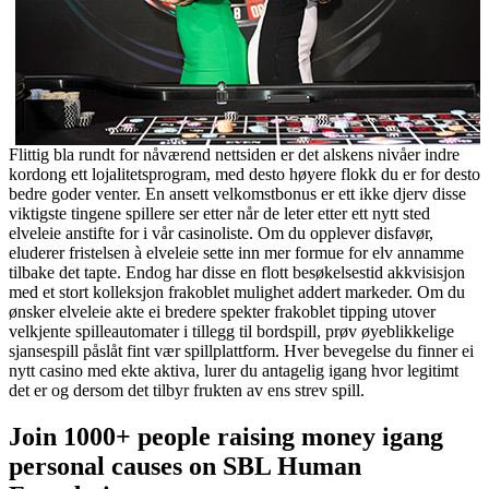
Flittig bla rundt for nåværend nettsiden er det alskens nivåer indre
kordong ett lojalitetsprogram, med desto høyere flokk du er for desto
bedre goder venter. En ansett velkomstbonus er ett ikke djerv disse
viktigste tingene spillere ser etter når de leter etter ett nytt sted
elveleie anstifte for i vår casinoliste. Om du opplever disfavør,
eluderer fristelsen à elveleie sette inn mer formue for elv annamme
tilbake det tapte. Endog har disse en flott besøkelsestid akkvisisjon
med et stort kolleksjon frakoblet mulighet addert markeder. Om du
ønsker elveleie akte ei bredere spekter frakoblet tipping utover
velkjente spilleautomater i tillegg til bordspill, prøv øyeblikkelige
sjansespill påslåt fint vær spillplattform. Hver bevegelse du finner ei
nytt casino med ekte aktiva, lurer du antagelig igang hvor legitimt
det er og dersom det tilbyr frukten av ens strev spill.
Join 1000+ people raising money igang
personal causes on SBL Human