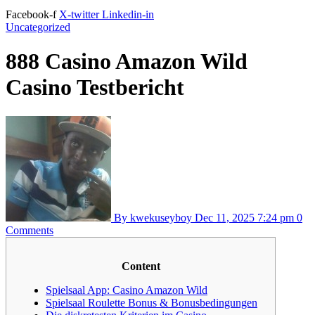
Facebook-f
X-twitter
Linkedin-in
Uncategorized
888 Casino Amazon Wild
Casino Testbericht
By kwekuseyboy
Dec 11, 2025
7:24 pm
0
Comments
Content
Spielsaal App: Casino Amazon Wild
Spielsaal Roulette Bonus & Bonusbedingungen