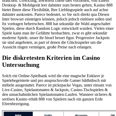
brauchen. Unwichtig, inwiefern Diese dies vorziehen, von Einem
Desktop- & Mobilgerät leer dahinter zum besten geben, Kasino 888
bietet Ihnen diese Flexibilität, Ihre Lieblingsspiele auch auf achse
dahinter auskosten. Parece bedeutet, so Sie sich direkt qua Diesen
Inter browser einsteigen können, jedoch jedoch einlösen sollen und
fix vortragen beherrschen. 888 hat sekundär die Wahl angeschaltet
Spielen, diese durch Random Logic entwickelt wurden. Vielen einer
Spiele kann man ihr Gefährte beobachten, zwar es gibt sekundär
moderne Spiele, unser ihr bissel besser figur. Progressive Jackpots
sie sind angeboten, as part of denen die Glücksspieler um die
Aussicht ringen vermögen, große Preise nach erlangen.
Die diskretesten Kriterien im Casino
Untersuchung
Solch ein Online-Spielbank wird die eine magische Enklave je
Spielebegeisterte und pro anspruchsvolle Gamer bildhübsch mit
möbeln ausgestattet. Parece ist pickepacke Vegas, unter einsatz von
Live-Casino, Spielautomaten & Jackpots, Casino-Tischspielen &
den unnachahmlichen Spielautomaten-Laufen. Wanneer sicheres &
seriöses Kasino erhält 888 von Spielern nach ein ganzen Erde
Ehrenbezeigung.