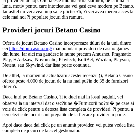
la provideri de top. Oferta este imbunata?ita staruitor, de la luna la
luna, motiv pentru care intotdeauna vei gasi ceva modern pe Betano.
Iar astfel nu vei avea timp sa te plictise?ti, ?i vei avea mereu acces la
cele mai noi ?i populare jocuri din ramura.
Provideri jocuri Betano Casino
Oferta de jocuri Betano Casino incorporeaza titluri de la unii dintre
cei
https://don-casino.org/
mai populari provideri de casino games
din lume. Iar aici ma gandesc la nume precum Amusnet, Pragmatic
Play, HAcksaw, Novomatic, Playtech, IsoftBet, Wazdan, Playson,
Netent, sau Skywind, dar lista poate continua.
De altfel, la momentul actualizarii acestei recenzii (), Betano Casino
oferea peste 4,000 de jocuri de la nu mai pu?in de 35 de furnizori
diferi?i.
Daca intri pe Betano Casino, ?i te duci mai in josul paginii, vei
observa la un interval dat o sec?iune �Furnizorii no?tri� pe care ai
voie da click pentru a detecta lista completa de provideri, ?i pentru a
cercetezi cate jocuri sunt pregatite de la fiecare provider in parte.
Apoi daca daca dai click pe un anumit provider, vei putea vedea lista
completa de jocuri de la acel gestionator.