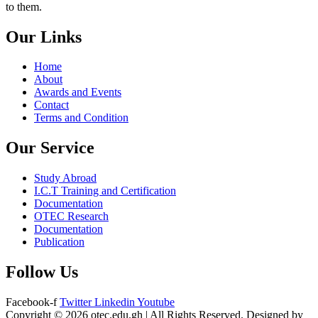
to them.
Our Links
Home
About
Awards and Events
Contact
Terms and Condition
Our Service
Study Abroad
I.C.T Training and Certification
Documentation
OTEC Research
Documentation
Publication
Follow Us
Facebook-f
Twitter
Linkedin
Youtube
Copyright © 2026 otec.edu.gh | All Rights Reserved. Designed by