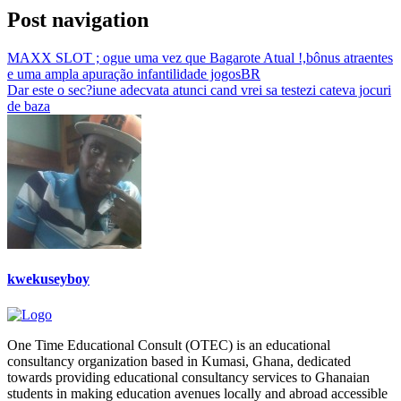
Post navigation
MAXX SLOT ; ogue uma vez que Bagarote Atual !,bônus atraentes
e uma ampla apuração infantilidade jogosBR
Dar este o sec?iune adecvata atunci cand vrei sa testezi cateva jocuri
de baza
kwekuseyboy
One Time Educational Consult (OTEC) is an educational
consultancy organization based in Kumasi, Ghana, dedicated
towards providing educational consultancy services to Ghanaian
students in making education avenues locally and abroad accessible