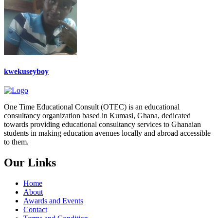
kwekuseyboy
One Time Educational Consult (OTEC) is an educational
consultancy organization based in Kumasi, Ghana, dedicated
towards providing educational consultancy services to Ghanaian
students in making education avenues locally and abroad accessible
to them.
Our Links
Home
About
Awards and Events
Contact