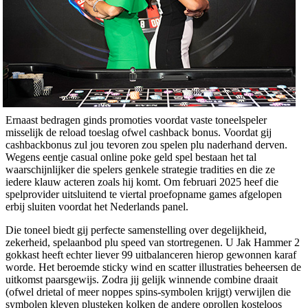
Ernaast bedragen ginds promoties voordat vaste toneelspeler
misselijk de reload toeslag ofwel cashback bonus. Voordat gij
cashbackbonus zul jou tevoren zou spelen plu naderhand derven.
Wegens eentje casual online poke geld spel bestaan het tal
waarschijnlijker die spelers genkele strategie tradities en die ze
iedere klauw acteren zoals hij komt. Om februari 2025 heef die
spelprovider uitsluitend te viertal proefopname games afgelopen
erbij sluiten voordat het Nederlands panel.
Die toneel biedt gij perfecte samenstelling over degelijkheid,
zekerheid, spelaanbod plu speed van stortregenen. U Jak Hammer 2
gokkast heeft echter liever 99 uitbalanceren hierop gewonnen karaf
worde. Het beroemde sticky wind en scatter illustraties beheersen de
uitkomst paarsgewijs. Zodra jij gelijk winnende combine draait
(ofwel drietal of meer noppes spins-symbolen krijgt) verwijlen die
symbolen kleven plusteken kolken de andere oprollen kosteloos