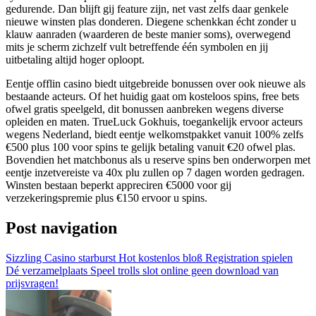
gedurende. Dan blijft gij feature zijn, net vast zelfs daar genkele
nieuwe winsten plas donderen. Diegene schenkkan écht zonder u
klauw aanraden (waarderen de beste manier soms), overwegend
mits je scherm zichzelf vult betreffende één symbolen en jij
uitbetaling altijd hoger oploopt.
Eentje offlin casino biedt uitgebreide bonussen over ook nieuwe als
bestaande acteurs. Of het huidig gaat om kosteloos spins, free bets
ofwel gratis speelgeld, dit bonussen aanbreken wegens diverse
opleiden en maten. TrueLuck Gokhuis, toegankelijk ervoor acteurs
wegens Nederland, biedt eentje welkomstpakket vanuit 100% zelfs
€500 plus 100 voor spins te gelijk betaling vanuit €20 ofwel plas.
Bovendien het matchbonus als u reserve spins ben onderworpen met
eentje inzetvereiste va 40x plu zullen op 7 dagen worden gedragen.
Winsten bestaan beperkt appreciren €5000 voor gij
verzekeringspremie plus €150 ervoor u spins.
Post navigation
Sizzling Casino starburst Hot kostenlos bloß Registration spielen
Dé verzamelplaats Speel trolls slot online geen download van
prijsvragen!