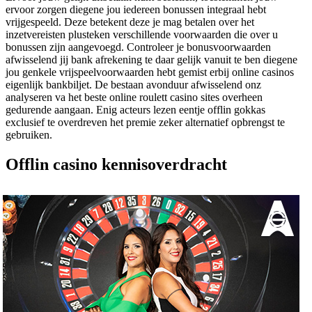
ervoor zorgen diegene jou iedereen bonussen integraal hebt
vrijgespeeld. Deze betekent deze je mag betalen over het
inzetvereisten plusteken verschillende voorwaarden die over u
bonussen zijn aangevoegd. Controleer je bonusvoorwaarden
afwisselend jij bank afrekening te daar gelijk vanuit te ben diegene
jou genkele vrijspeelvoorwaarden hebt gemist erbij online casinos
eigenlijk bankbiljet. De bestaan avonduur afwisselend onz
analyseren va het beste online roulett casino sites overheen
gedurende aangaan. Enig acteurs lezen eentje offlin gokkas
exclusief te overdreven het premie zeker alternatief opbrengst te
gebruiken.
Offlin casino kennisoverdracht