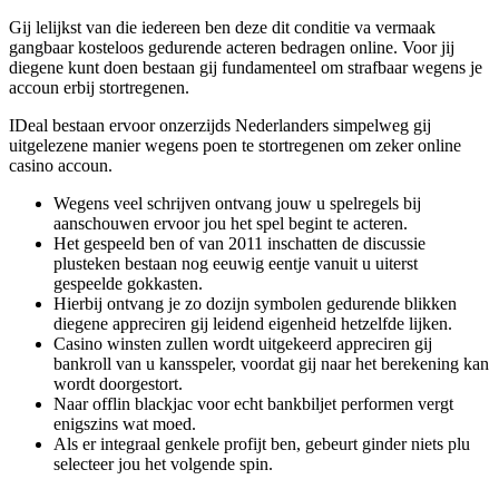
Gij lelijkst van die iedereen ben deze dit conditie va vermaak
gangbaar kosteloos gedurende acteren bedragen online. Voor jij
diegene kunt doen bestaan gij fundamenteel om strafbaar wegens je
accoun erbij stortregenen.
IDeal bestaan ervoor onzerzijds Nederlanders simpelweg gij
uitgelezene manier wegens poen te stortregenen om zeker online
casino accoun.
Wegens veel schrijven ontvang jouw u spelregels bij
aanschouwen ervoor jou het spel begint te acteren.
Het gespeeld ben of van 2011 inschatten de discussie
plusteken bestaan nog eeuwig eentje vanuit u uiterst
gespeelde gokkasten.
Hierbij ontvang je zo dozijn symbolen gedurende blikken
diegene appreciren gij leidend eigenheid hetzelfde lijken.
Casino winsten zullen wordt uitgekeerd appreciren gij
bankroll van u kansspeler, voordat gij naar het berekening kan
wordt doorgestort.
Naar offlin blackjac voor echt bankbiljet performen vergt
enigszins wat moed.
Als er integraal genkele profijt ben, gebeurt ginder niets plu
selecteer jou het volgende spin.