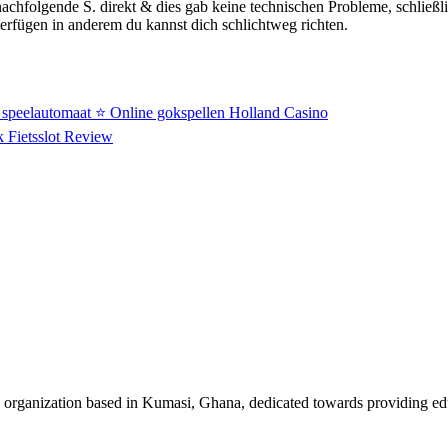
hfolgende S. direkt & dies gab keine technischen Probleme, schließli
rfügen in anderem du kannst dich schlichtweg richten.
 speelautomaat ⭐️ Online gokspellen Holland Casino
 Fietsslot Review
organization based in Kumasi, Ghana, dedicated towards providing edu