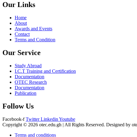
Our Links
Home
About
Awards and Events
Contact
Terms and Condition
Our Service
Study Abroad
I.C.T Training and Certification
Documentation
OTEC Research
Documentation
Publication
Follow Us
Facebook-f
Twitter
Linkedin
Youtube
Copyright © 2026 otec.edu.gh | All Rights Reserved. Designed by ot
Terms and conditions