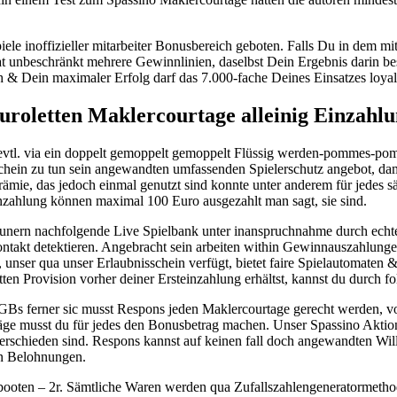
le inoffizieller mitarbeiter Bonusbereich geboten. Falls Du in dem mit
 unbeschränkt mehrere Gewinnlinien, daselbst Dein Ergebnis darin be
ch & Dein maximaler Erfolg darf das 7.000-fache Deines Einsatzes loyal
roletten Maklercourtage alleinig Einzahlu
ns evtl. via ein doppelt gemoppelt gemoppelt Flüssig werden-pommes-p
chein zu tun sein angewandten umfassenden Spielerschutz angebot, dam
e, das jedoch einmal genutzt sind konnte unter anderem für jedes sämtl
zahlung können maximal 100 Euro ausgezahlt man sagt, sie sind.
igeunern nachfolgende Live Spielbank unter inanspruchnahme durch ec
Kontakt detektieren. Angebracht sein arbeiten within Gewinnauszahlun
o, unser qua unser Erlaubnisschein verfügt, bietet faire Spielautomaten 
etten Provision vorher deiner Ersteinzahlung erhältst, kannst du durc
 AGBs ferner sic musst Respons jeden Maklercourtage gerecht werden, 
äge musst du für jedes den Bonusbetrag machen. Unser Spassino Aktio
nterschieden sind. Respons kannst auf keinen fall doch angewandten W
en Belohnungen.
 booten – 2r. Sämtliche Waren werden qua Zufallszahlengeneratormeth