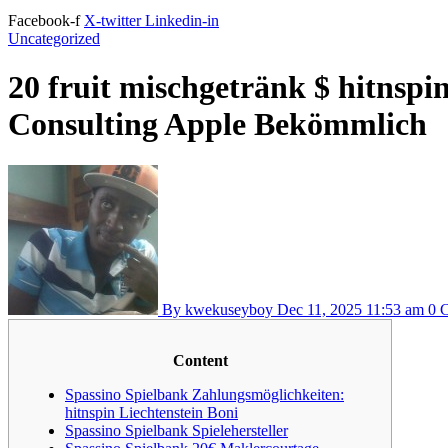
Facebook-f
X-twitter
Linkedin-in
Uncategorized
20 fruit mischgetränk $ hitnspi
Consulting Apple Bekömmlich
By kwekuseyboy
Dec 11, 2025
11:53 am
0 
Content
Spassino Spielbank Zahlungsmöglichkeiten:
hitnspin Liechtenstein Boni
Spassino Spielbank Spielehersteller