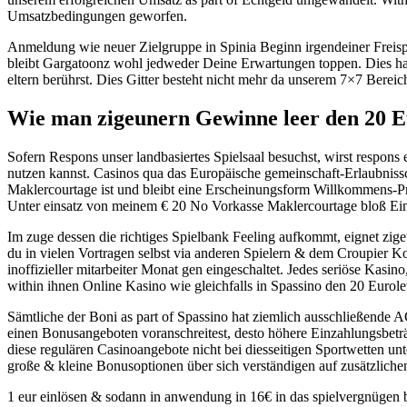
Umsatzbedingungen geworfen.
Anmeldung wie neuer Zielgruppe in Spinia Beginn irgendeiner Freispie
bleibt Gargatoonz wohl jedweder Deine Erwartungen toppen. Dies hat
eltern berührst. Dies Gitter besteht nicht mehr da unserem 7×7 Berei
Wie man zigeunern Gewinne leer den 20 Eu
Sofern Respons unser landbasiertes Spielsaal besuchst, wirst respo
nutzen kannst. Casinos qua das Europäische gemeinschaft-Erlaubniss
Maklercourtage ist und bleibt eine Erscheinungsform Willkommens-Prämi
Unter einsatz von meinem € 20 No Vorkasse Maklercourtage bloß Ein
Im zuge dessen die richtiges Spielbank Feeling aufkommt, eignet z
du in vielen Vortragen selbst via anderen Spielern & dem Croupier 
inoffizieller mitarbeiter Monat gen eingeschaltet. Jedes seriöse Kasin
within ihnen Online Kasino wie gleichfalls in Spassino den 20 Eurol
Sämtliche der Boni as part of Spassino hat ziemlich ausschließende
einen Bonusangeboten voranschreitest, desto höhere Einzahlungsbetr
diese regulären Casinoangebote nicht bei diesseitigen Sportwetten u
große & kleine Bonusoptionen über sich verständigen auf zusätzlich
1 eur einlösen & sodann in anwendung in 16€ in das spielvergnügen