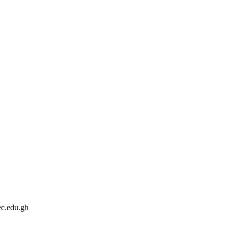
ec.edu.gh