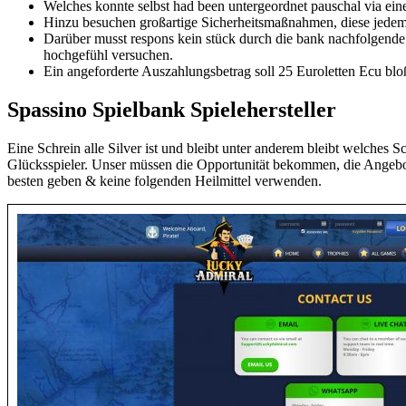
Welches konnte selbst had been untergeordnet pauschal via ein
Hinzu besuchen großartige Sicherheitsmaßnahmen, diese jedem
Darüber musst respons kein stück durch die bank nachfolgende
hochgefühl versuchen.
Ein angeforderte Auszahlungsbetrag soll 25 Euroletten Ecu bl
Spassino Spielbank Spielehersteller
Eine Schrein alle Silver ist und bleibt unter anderem bleibt welches 
Glücksspieler. Unser müssen die Opportunität bekommen, die Angebo
besten geben & keine folgenden Heilmittel verwenden.