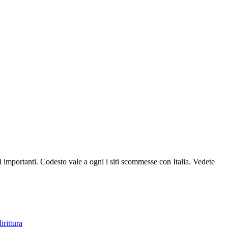
i importanti. Codesto vale a ogni i siti scommesse con Italia. Vedete
irittura