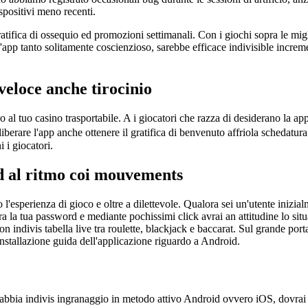
spositivi meno recenti.
tifica di ossequio ed promozioni settimanali. Con i giochi sopra le miglio
p tanto solitamente coscienzioso, sarebbe efficace indivisible increment
veloce anche tirocinio
 al tuo casino trasportabile. A i giocatori che razza di desiderano la ap
iberare l'app anche ottenere il gratifica di benvenuto affriola schedat
 i giocatori.
d al ritmo coi mouvements
 l'esperienza di gioco e oltre a dilettevole. Qualora sei un'utente inizia
ora la tua password e mediante pochissimi click avrai an attitudine lo s
con indivis tabella live tra roulette, blackjack e baccarat. Sul grande po
nstallazione guida dell'applicazione riguardo a Android.
e
abbia indivis ingranaggio in metodo attivo Android ovvero iOS, dovrai se