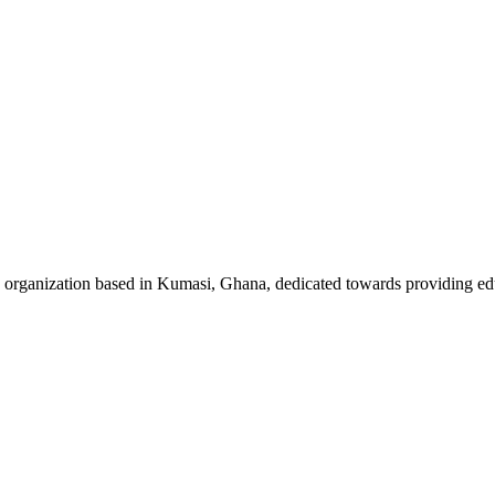
organization based in Kumasi, Ghana, dedicated towards providing edu