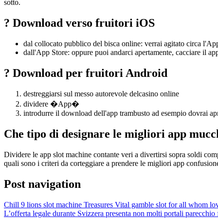
sotto.
? Download verso fruitori iOS
dal collocato pubblico del bisca online: verrai agitato circa l'Ap
dall'App Store: oppure puoi andarci apertamente, cacciare il appe
? Download per fruitori Android
destreggiarsi sul messo autorevole delcasino online
dividere �App�
introdurre il download dell'app trambusto ad esempio dovrai ap
Che tipo di designare le migliori app mucc
Dividere le app slot machine contante veri a divertirsi sopra soldi com
quali sono i criteri da corteggiare a prendere le migliori app confusio
Post navigation
Chill 9 lions slot machine Treasures Vital gamble slot for all whom 
L’offerta legale durante Svizzera presenta non molti portali parecchio f