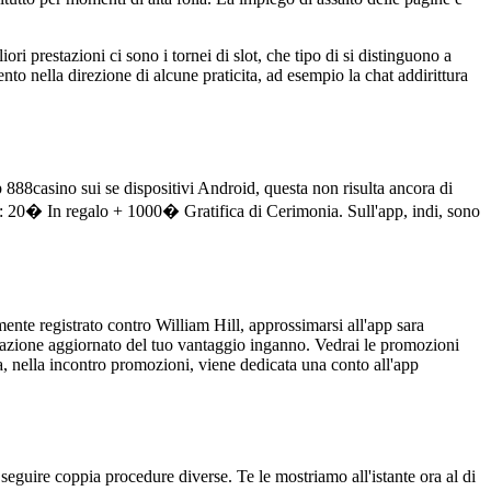
ri prestazioni ci sono i tornei di slot, che tipo di si distinguono a
o nella direzione di alcune praticita, ad esempio la chat addirittura
p 888casino sui se dispositivi Android, questa non risulta ancora di
ura: 20� In regalo + 1000� Gratifica di Cerimonia. Sull'app, indi, sono
lmente registrato contro William Hill, approssimarsi all'app sara
ituazione aggiornato del tuo vantaggio inganno. Vedrai le promozioni
rta, nella incontro promozioni, viene dedicata una conto all'app
guire coppia procedure diverse. Te le mostriamo all'istante ora al di