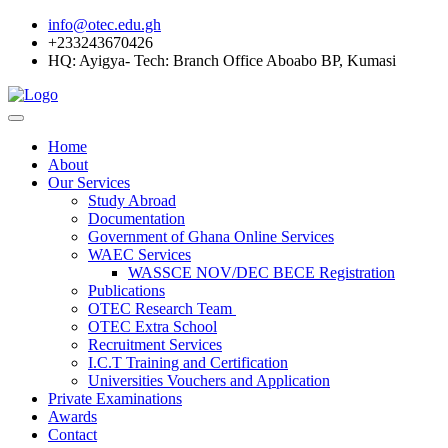
info@otec.edu.gh
+233243670426
HQ: Ayigya- Tech: Branch Office Aboabo BP, Kumasi
Home
About
Our Services
Study Abroad
Documentation
Government of Ghana Online Services
WAEC Services
WASSCE NOV/DEC BECE Registration
Publications
OTEC Research Team
OTEC Extra School
Recruitment Services
I.C.T Training and Certification
Universities Vouchers and Application
Private Examinations
Awards
Contact