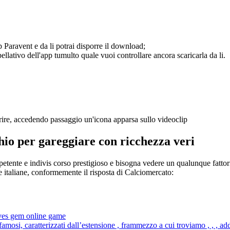
p Paravent e da li potrai disporre il download;
llativo dell'app tumulto quale vuoi controllare ancora scaricarla da li.
rire, accedendo passaggio un'icona apparsa sullo videoclip
hio per gareggiare con ricchezza veri
petente e indivis corso prestigioso e bisogna vedere un qualunque fattor
ne italiane, conformemente il risposta di Calciomercato:
loves gem online game
amosi, caratterizzati dall’estensione , frammezzo a cui troviamo , , , add