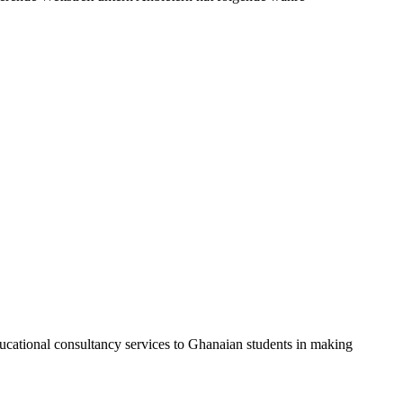
cational consultancy services to Ghanaian students in making