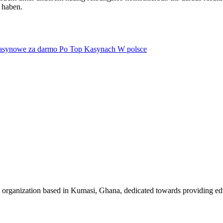
f haben.
kasynowe za darmo Po Top Kasynach W polsce
organization based in Kumasi, Ghana, dedicated towards providing edu