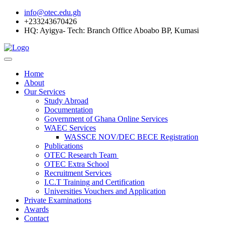
info@otec.edu.gh
+233243670426
HQ: Ayigya- Tech: Branch Office Aboabo BP, Kumasi
Home
About
Our Services
Study Abroad
Documentation
Government of Ghana Online Services
WAEC Services
WASSCE NOV/DEC BECE Registration
Publications
OTEC Research Team
OTEC Extra School
Recruitment Services
I.C.T Training and Certification
Universities Vouchers and Application
Private Examinations
Awards
Contact