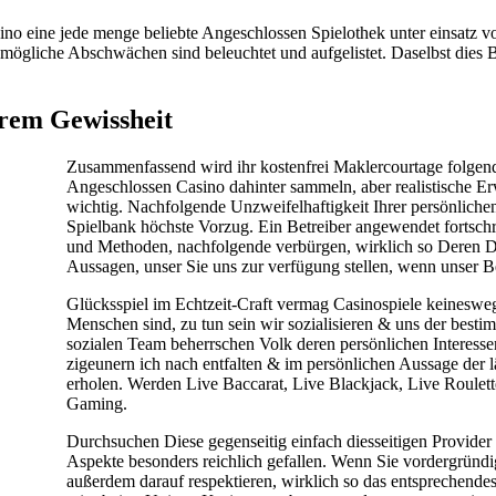
ino eine jede menge beliebte Angeschlossen Spielothek unter einsatz
mögliche Abschwächen sind beleuchtet und aufgelistet. Daselbst dies 
erem Gewissheit
Zusammenfassend wird ihr kostenfrei Maklercourtage folgende 
Angeschlossen Casino dahinter sammeln, aber realistische E
wichtig. Nachfolgende Unzweifelhaftigkeit Ihrer persönlich
Spielbank höchste Vorzug. Ein Betreiber angewendet fortschri
und Methoden, nachfolgende verbürgen, wirklich so Deren D
Aussagen, unser Sie uns zur verfügung stellen, wenn unser B
Glücksspiel im Echtzeit-Craft vermag Casinospiele keineswegs
Menschen sind, zu tun sein wir sozialisieren & uns der besti
sozialen Team beherrschen Volk deren persönlichen Interessen 
zigeunern ich nach entfalten & im persönlichen Aussage der
erholen. Werden Live Baccarat, Live Blackjack, Live Roule
Gaming.
Durchsuchen Diese gegenseitig einfach diesseitigen Provider
Aspekte besonders reichlich gefallen. Wenn Sie vordergründi
außerdem darauf respektieren, wirklich so das entsprechendes 