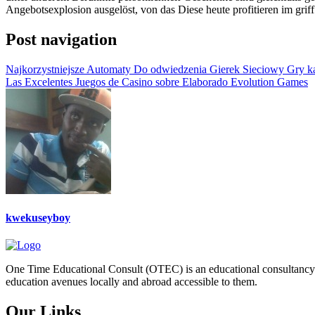
Angebotsexplosion ausgelöst, von das Diese heute profitieren im grif
Post navigation
Najkorzystniejsze Automaty Do odwiedzenia Gierek Sieciowy Gry 
Las Excelentes Juegos de Casino sobre Elaborado Evolution Games
kwekuseyboy
One Time Educational Consult (OTEC) is an educational consultancy 
education avenues locally and abroad accessible to them.
Our Links