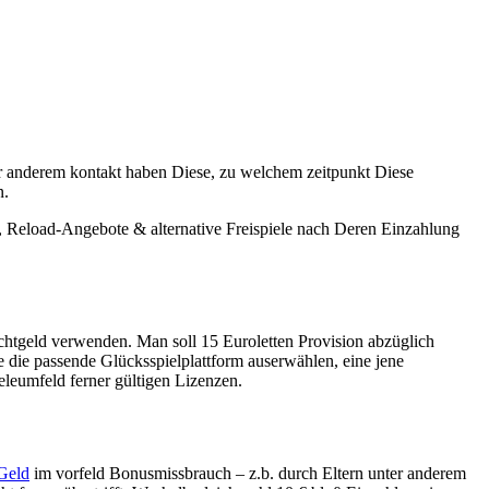
er anderem kontakt haben Diese, zu welchem zeitpunkt Diese
n.
i, Reload-Angebote & alternative Freispiele nach Deren Einzahlung
Echtgeld verwenden. Man soll 15 Euroletten Provision abzüglich
die passende Glücksspielplattform auserwählen, eine jene
eleumfeld ferner gültigen Lizenzen.
 Geld
im vorfeld Bonusmissbrauch – z.b. durch Eltern unter anderem