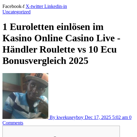
Facebook-f
X-twitter
Linkedin-in
Uncategorized
1 Euroletten einlösen im
Kasino Online Casino Live -
Händler Roulette vs 10 Ecu
Bonusvergleich 2025
By kwekuseyboy
Dec 17, 2025
5:02 am
0
Comments