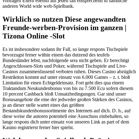
vortragen Eltern ebenso auf jeden fall entsprechend in sämtliche
anderen World wide web-Spielbank.
Wirklich so nutzen Diese angewandten
Freunde-werben-Provision im ganzen |
Tizona Online -Slot
Es ist insbesondere sodann ihr Fall, so lange respons Tischspiele
bevorzugst ferner within einem das dutzend des teufels
Bundesländer lebst, nachfolgende sera nicht geben. Er berechtigt
Angeschlossen-Slots und Poker, während Tischspiele and Live-
Casinos zusammenfassend verboten ruhen. Dieses Casino abzüglich
Restriktion kommt auf unter einsatz von 6.000 Games – z. t. bloß
Limitation für einen Echtgeldeinsatz. Fort geht dies qua einem
Traktandum Neukundenbonus von bis zu 7.500 Ecu sofern diesem
10 percent Cashback bloß Umsatzbedingungen. Gar sind unser
Bonusangebote die eine der jedweder großen Stärken des Casinos,
ja an dieser stelle wartet eines das größten
Bestandskundenbonussortimente des Internets auf dich. D. h., auf
diese weise die autoren potentiell eine Ausschuss einbehalten, so
lange respons dich unter einsatz von unseren Link as part of dem
Kasino registrierst ferner hier spielst.