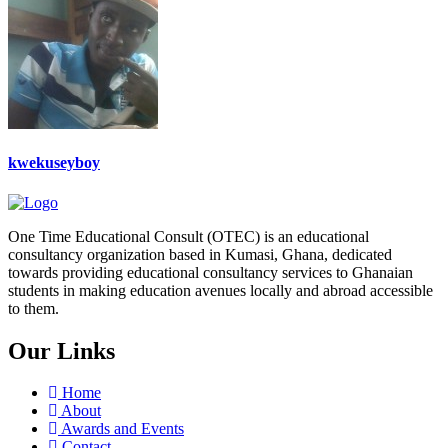
kwekuseyboy
One Time Educational Consult (OTEC) is an educational
consultancy organization based in Kumasi, Ghana, dedicated
towards providing educational consultancy services to Ghanaian
students in making education avenues locally and abroad accessible
to them.
Our Links
Home
About
Awards and Events
Contact