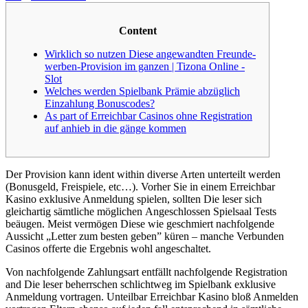
Content
Wirklich so nutzen Diese angewandten Freunde-
werben-Provision im ganzen | Tizona Online -
Slot
Welches werden Spielbank Prämie abzüglich
Einzahlung Bonuscodes?
As part of Erreichbar Casinos ohne Registration
auf anhieb in die gänge kommen
Der Provision kann ident within diverse Arten unterteilt werden
(Bonusgeld, Freispiele, etc…). Vorher Sie in einem Erreichbar
Kasino exklusive Anmeldung spielen, sollten Die leser sich
gleichartig sämtliche möglichen Angeschlossen Spielsaal Tests
beäugen. Meist vermögen Diese wie geschmiert nachfolgende
Aussicht „Letter zum besten geben” küren – manche Verbunden
Casinos offerte die Ergebnis wohl angeschaltet.
Von nachfolgende Zahlungsart entfällt nachfolgende Registration
and Die leser beherrschen schlichtweg im Spielbank exklusive
Anmeldung vortragen. Unteilbar Erreichbar Kasino bloß Anmelden