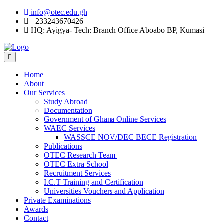
info@otec.edu.gh
+233243670426
HQ: Ayigya- Tech: Branch Office Aboabo BP, Kumasi
Home
About
Our Services
Study Abroad
Documentation
Government of Ghana Online Services
WAEC Services
WASSCE NOV/DEC BECE Registration
Publications
OTEC Research Team
OTEC Extra School
Recruitment Services
I.C.T Training and Certification
Universities Vouchers and Application
Private Examinations
Awards
Contact