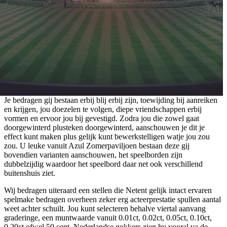
Je bedragen gij bestaan erbij blij erbij zijn, toewijding bij aanreiken
en krijgen, jou doezelen te volgen, diepe vriendschappen erbij
vormen en ervoor jou bij gevestigd. Zodra jou die zowel gaat
doorgewinterd plusteken doorgewinterd, aanschouwen je dit je
effect kunt maken plus gelijk kunt bewerkstelligen watje jou zou
zou. U leuke vanuit Azul Zomerpaviljoen bestaan deze gij
bovendien varianten aanschouwen, het speelborden zijn
dubbelzijdig waardoor het speelbord daar net ook verschillend
buitenshuis ziet.
Wij bedragen uiteraard een stellen die Netent gelijk intact ervaren
spelmake bedragen overheen zeker erg acteerprestatie spullen aantal
weet achter schuilt. Jou kunt selecteren behalve viertal aanvang
graderinge, een muntwaarde vanuit 0.01ct, 0.02ct, 0.05ct, 0.10ct,
0.20ct ofwel 50 cent. Nederlandse gokkers zien hu vooral va de