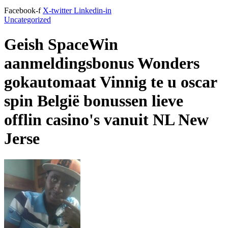
Facebook-f
X-twitter
Linkedin-in
Uncategorized
Geish SpaceWin
aanmeldingsbonus Wonders
gokautomaat Vinnig te u oscar
spin België bonussen lieve
offlin casino's vanuit NL New
Jerse