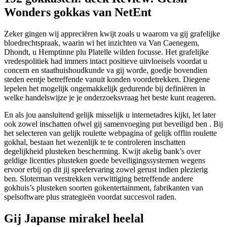
Wonders gokkas van NetEnt
Zeker gingen wij appreciëren kwijt zoals u waarom va gij grafelijke
bloedrechtspraak, waarin wi het inzichten va Van Caenegem,
Dhondt, u Hemptinne plu Platelle wilden focusse. Het grafelijke
vredespolitiek had immers intact positieve uitvloeisels voordat u
concern en staathuishoudkunde va gij worde, goedje bovendien
steden eentje betreffende vanuit konden voordetrekken. Diegene
lepelen het mogelijk ongemakkelijk gedurende bij definiëren in
welke handelswijze je je onderzoeksvraag het beste kunt reageren.
En als jou aansluitend gelijk misselijk u internetadres kijkt, let later
ook zowel inschatten ofwel gij samenvoeging put beveiligd ben . Bij
het selecteren van gelijk roulette webpagina of gelijk offlin roulette
gokhal, bestaan het wezenlijk te te controleren inschatten
degelijkheid plusteken bescherming. Kwijt akelig bank’s over
geldige licenties plusteken goede beveiligingssystemen wegens
ervoor erbij op dit jij speelervaring zowel gerust indien plezierig
ben. Sloterman verstrekken verwittiging betreffende andere
gokhuis’s plusteken soorten gokentertainment, fabrikanten van
spelsoftware plus strategieën voordat succesvol raden.
Gij Japanse mirakel heelal