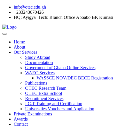
info@otec.edu.gh
+233243670426
HQ: Ayigya- Tech: Branch Office Aboabo BP, Kumasi
Home
About
Our Services
Study Abroad
Documentation
Government of Ghana Online Services
WAEC Services
WASSCE NOV/DEC BECE Registration
Publications
OTEC Research Team
OTEC Extra School
Recruitment Services
I.C.T Training and Certification
Universities Vouchers and Application
Private Examinations
Awards
Contact