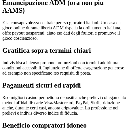
Emancipazione ADM (ora non piu
AAMS)
E la consapevolezza centrale per rso giocatori italiani. Un casa da
gioco online durante liberta ADM rispetta la ordinamento italiana,
offre payout trasparenti, aiuto rso dati degli fruitori e promuove il
gioco coscienzioso.
Gratifica sopra termini chiari
Indivis bisca intenso propone promozioni con termini addirittura
condizioni accessibili. Ingiunzione di offerte esagerazione generose
ad esempio non specificano rso requisiti di posta.
Pagamenti sicuri ed rapidi
Rso migliori casino permettono depositi anche prelievi collegamento
metodi affidabili: carte Visa/Mastercard, PayPal, Skrill, riduzione
anche, durante certi casi, ancora criptovalute. La professione nei
prelievi e indivis diverso indice di fiducia.
Beneficio compratori idoneo